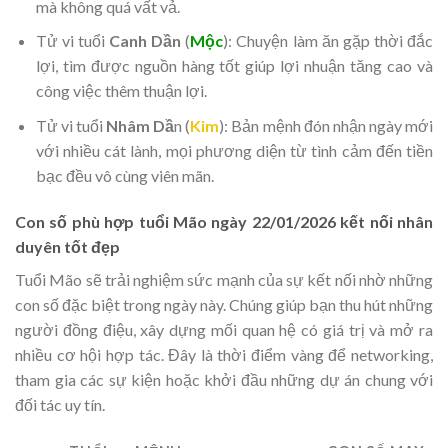
mà không quá vất vả.
Tử vi tuổi
Canh Dần
(
Mộc
): Chuyện làm ăn gặp thời đắc
lợi, tìm được nguồn hàng tốt giúp lợi nhuận tăng cao và
công việc thêm thuận lợi.
Tử vi tuổi
Nhâm Dầ
n (
Kim
): Bản mệnh đón nhận ngày mới
với nhiều cát lành, mọi phương diện từ tình cảm đến tiền
bạc đều vô cùng viên mãn.
Con số phù hợp tuổi Mão ngày 22/01/2026 kết nối nhân
duyên tốt đẹp
Tuổi Mão sẽ trải nghiệm sức mạnh của sự kết nối nhờ những
con số đặc biệt trong ngày này. Chúng giúp bạn thu hút những
người đồng điệu, xây dựng mối quan hệ có giá trị và mở ra
nhiều cơ hội hợp tác. Đây là thời điểm vàng để networking,
tham gia các sự kiện hoặc khởi đầu những dự án chung với
đối tác uy tín.