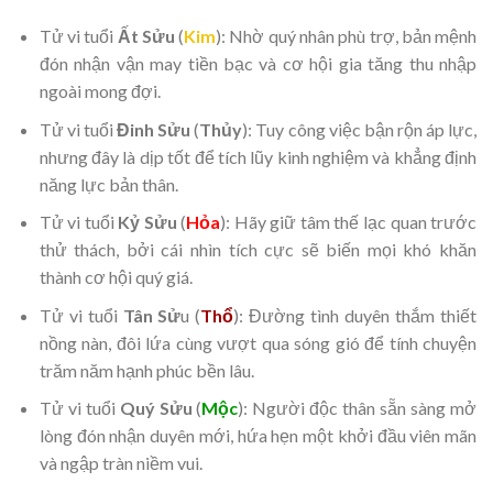
Tử vi tuổi
Ất Sửu
(
Kim
): Nhờ quý nhân phù trợ, bản mệnh
đón nhận vận may tiền bạc và cơ hội gia tăng thu nhập
ngoài mong đợi.
Tử vi tuổi
Đinh Sửu
(
Thủy
): Tuy công việc bận rộn áp lực,
nhưng đây là dịp tốt để tích lũy kinh nghiệm và khẳng định
năng lực bản thân.
Tử vi tuổi
Kỷ Sửu
(
Hỏa
): Hãy giữ tâm thế lạc quan trước
thử thách, bởi cái nhìn tích cực sẽ biến mọi khó khăn
thành cơ hội quý giá.
Tử vi tuổi
Tân Sử
u (
Thổ
): Đường tình duyên thắm thiết
nồng nàn, đôi lứa cùng vượt qua sóng gió để tính chuyện
trăm năm hạnh phúc bền lâu.
Tử vi tuổi
Quý Sửu
(
Mộc
): Người độc thân sẵn sàng mở
lòng đón nhận duyên mới, hứa hẹn một khởi đầu viên mãn
và ngập tràn niềm vui.