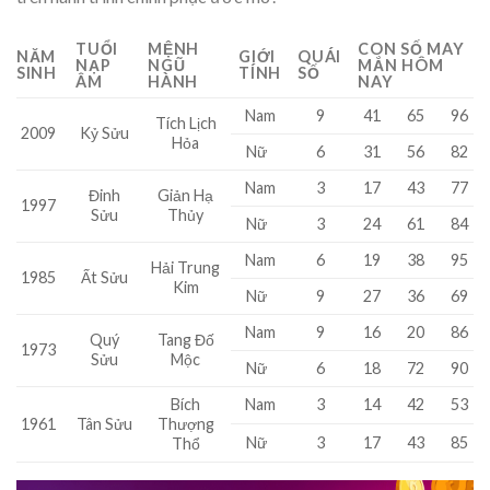
TUỔI
MỆNH
CON SỐ MAY
NĂM
GIỚI
QUÁI
NẠP
NGŨ
MẮN HÔM
SINH
TÍNH
SỐ
ÂM
HÀNH
NAY
Nam
9
41
65
96
Tích Lịch
2009
Kỷ Sửu
Hỏa
Nữ
6
31
56
82
Nam
3
17
43
77
Đinh
Giản Hạ
1997
Sửu
Thủy
Nữ
3
24
61
84
Nam
6
19
38
95
Hải Trung
1985
Ất Sửu
Kim
Nữ
9
27
36
69
Nam
9
16
20
86
Quý
Tang Đố
1973
Sửu
Mộc
Nữ
6
18
72
90
Bích
Nam
3
14
42
53
1961
Tân Sửu
Thượng
Nữ
3
17
43
85
Thổ