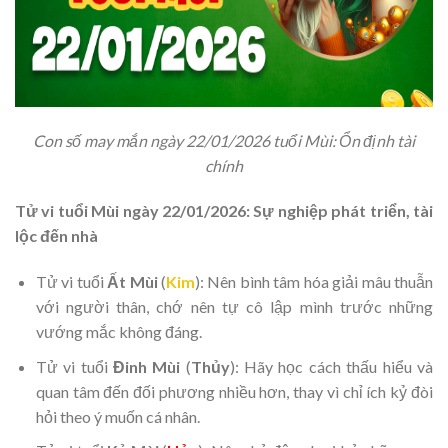
Con số may mắn ngày 22/01/2026 tuổi Mùi: Ổn định tài
chính
Tử vi tuổi Mùi ngày 22/01/2026: Sự nghiệp phát triển, tài
lộc đến nhà
Tử vi tuổi
Ất Mùi
(
Kim
): Nên bình tâm hóa giải mâu thuẫn
với người thân, chớ nên tự cô lập mình trước những
vướng mắc không đáng.
Tử vi tuổi
Đinh Mùi
(
Thủy
): Hãy học cách thấu hiểu và
quan tâm đến đối phương nhiều hơn, thay vì chỉ ích kỷ đòi
hỏi theo ý muốn cá nhân.