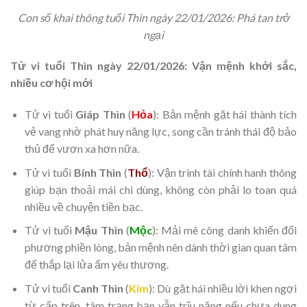
Con số khai thông tuổi Thìn ngày 22/01/2026: Phá tan trở
ngại
Tử vi tuổi Thìn ngày 22/01/2026: Vận mệnh khởi sắc,
nhiều cơ hội mới
Tử vi tuổi
Giáp Thìn
(
Hỏa
): Bản mệnh gặt hái thành tích
vẻ vang nhờ phát huy năng lực, song cần tránh thái độ bảo
thủ để vươn xa hơn nữa.
Tử vi tuổi
Bính Thìn
(
Thổ
): Vận trình tài chính hanh thông
giúp bạn thoải mái chi dùng, không còn phải lo toan quá
nhiều về chuyện tiền bạc.
Tử vi tuổi
Mậu Thìn
(
Mộc
): Mải mê công danh khiến đối
phương phiền lòng, bản mệnh nên dành thời gian quan tâm
để thắp lại lửa ấm yêu thương.
Tử vi tuổi
Canh Thìn
(
Kim
): Dù gặt hái nhiều lời khen ngợi
từ cấp trên, tâm trạng bạn vẫn trĩu nặng nếu chưa dung