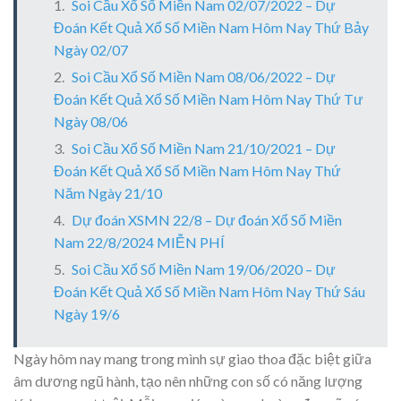
Soi Cầu Xổ Số Miền Nam 02/07/2022 – Dự
Đoán Kết Quả Xổ Số Miền Nam Hôm Nay Thứ Bảy
Ngày 02/07
Soi Cầu Xổ Số Miền Nam 08/06/2022 – Dự
Đoán Kết Quả Xổ Số Miền Nam Hôm Nay Thứ Tư
Ngày 08/06
Soi Cầu Xổ Số Miền Nam 21/10/2021 – Dự
Đoán Kết Quả Xổ Số Miền Nam Hôm Nay Thứ
Năm Ngày 21/10
Dự đoán XSMN 22/8 – Dự đoán Xổ Số Miền
Nam 22/8/2024 MIỄN PHÍ
Soi Cầu Xổ Số Miền Nam 19/06/2020 – Dự
Đoán Kết Quả Xổ Số Miền Nam Hôm Nay Thứ Sáu
Ngày 19/6
Ngày hôm nay mang trong mình sự giao thoa đặc biệt giữa
âm dương ngũ hành, tạo nên những con số có năng lượng