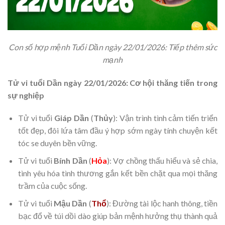
Con số hợp mệnh Tuổi Dần ngày 22/01/2026: Tiếp thêm sức
mạnh
Tử vi tuổi Dần ngày 22/01/2026: Cơ hội thăng tiến trong
sự nghiệp
Tử vi tuổi
Giáp Dần
(
Thủy
): Vận trình tình cảm tiến triển
tốt đẹp, đôi lứa tâm đầu ý hợp sớm ngày tính chuyện kết
tóc se duyên bền vững.
Tử vi tuổi
Bính Dần
(
Hỏa
): Vợ chồng thấu hiểu và sẻ chia,
tình yêu hóa tình thương gắn kết bền chặt qua mọi thăng
trầm của cuộc sống.
Tử vi tuổi
Mậu Dần
(
Thổ
): Đường tài lộc hanh thông, tiền
bạc đổ về túi dồi dào giúp bản mệnh hưởng thụ thành quả