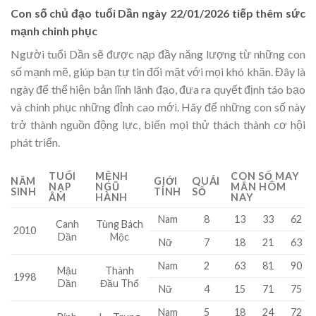
Con số chủ đạo tuổi Dần ngày 22/01/2026 tiếp thêm sức
mạnh chinh phục
Người tuổi Dần sẽ được nạp đầy năng lượng từ những con
số mạnh mẽ, giúp bạn tự tin đối mặt với mọi khó khăn. Đây là
ngày để thể hiện bản lĩnh lãnh đạo, đưa ra quyết định táo bạo
và chinh phục những đỉnh cao mới. Hãy để những con số này
trở thành nguồn động lực, biến mọi thử thách thành cơ hội
phát triển.
TUỔI
MỆNH
CON SỐ MAY
NĂM
GIỚI
QUÁI
NẠP
NGŨ
MẮN HÔM
SINH
TÍNH
SỐ
ÂM
HÀNH
NAY
Nam
8
13
33
62
Canh
Tùng Bách
2010
Dần
Mộc
Nữ
7
18
21
63
Nam
2
63
81
90
Mậu
Thành
1998
Dần
Đầu Thổ
Nữ
4
15
71
75
Nam
5
18
24
72