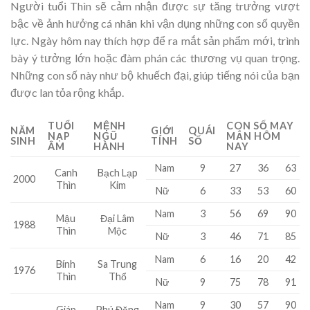
Người tuổi Thìn sẽ cảm nhận được sự tăng trưởng vượt
bậc về ảnh hưởng cá nhân khi vận dụng những con số quyền
lực. Ngày hôm nay thích hợp để ra mắt sản phẩm mới, trình
bày ý tưởng lớn hoặc đàm phán các thương vụ quan trọng.
Những con số này như bộ khuếch đại, giúp tiếng nói của bạn
được lan tỏa rộng khắp.
TUỔI
MỆNH
CON SỐ MAY
NĂM
GIỚI
QUÁI
NẠP
NGŨ
MẮN HÔM
SINH
TÍNH
SỐ
ÂM
HÀNH
NAY
Nam
9
27
36
63
Canh
Bạch Lạp
2000
Thìn
Kim
Nữ
6
33
53
60
Nam
3
56
69
90
Mậu
Đại Lâm
1988
Thìn
Mộc
Nữ
3
46
71
85
Nam
6
16
20
42
Bính
Sa Trung
1976
Thìn
Thổ
Nữ
9
75
78
91
Nam
9
30
57
90
Giáp
Phú Đăng