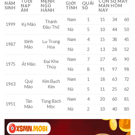
TUỔI
MỆNH
CON SỐ MAY
NĂM
GIỚI
QUÁI
NẠP
NGŨ
MẮN HÔM
SINH
TÍNH
SỐ
ÂM
HÀNH
NAY
Nam
1
15
34
60
Thành
1999
Kỷ Mão
Đầu Thổ
Nữ
5
10
44
50
Nam
4
15
38
45
Đinh
Lư Trung
1987
Mão
Hỏa
Nữ
2
13
28
52
Nam
7
27
45
90
Đại Khe
1975
Ất Mão
Thủy
Nữ
8
91
97
98
Nam
1
18
63
72
Quý
Kim Bạch
1963
Mão
Kim
Nữ
5
11
25
62
Nam
4
20
60
81
Tân
Tùng Bách
1951
Mão
Mộc
Nữ
2
10
40
80