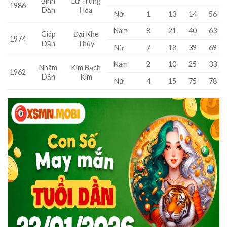
Bính
Lư Trung
1986
Dần
Hỏa
Nữ
1
13
14
56
Nam
8
21
40
63
Giáp
Đại Khe
1974
Dần
Thủy
Nữ
7
18
39
69
Nam
2
10
25
33
Nhâm
Kim Bạch
1962
Dần
Kim
Nữ
4
15
75
78