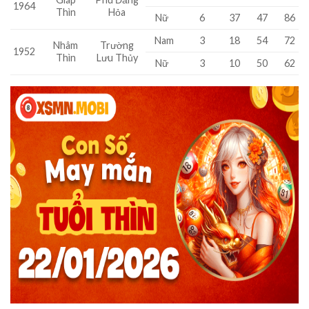
1964
Thìn
Hỏa
Nữ
6
37
47
86
Nam
3
18
54
72
Nhâm
Trường
1952
Thìn
Lưu Thủy
Nữ
3
10
50
62