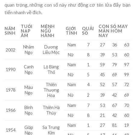
quan trọng, những con số này như động cơ tên lửa đẩy bạn
tiến nhanh về đích.
TUỔI
MỆNH
CON SỐ MAY
NĂM
GIỚI
QUÁI
NẠP
NGŨ
MẮN HÔM
SINH
TÍNH
SỐ
ÂM
HÀNH
NAY
Nam
7
27
36
63
Nhâm
Dương
2002
Ngọ
Liễu Mộc
Nữ
8
39
53
60
Nam
1
59
79
97
Canh
Lộ Bàng
1990
Ngọ
Thổ
Nữ
5
45
69
99
Thiên
Nam
4
52
57
72
Mậu
1978
Thượng
Ngọ
Nữ
2
39
42
69
Hỏa
Nam
7
53
67
70
Bính
Thiên Hà
1966
Ngọ
Thủy
Nữ
8
21
42
60
Nam
1
27
81
19
Giáp
Sa Trung
1954
Ngọ
Kim