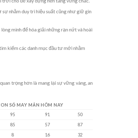
ội trời cho để xây dựng nền tảng vững chắc.
tư sự nhằm duy trì hiệu suất cũng như giữ gìn
ỏ lòng mình để hóa giải những rạn nứt và hoài
để tìm kiếm các danh mục đầu tư mới nhằm
 quan trọng hơn là mang lại sự vững vàng, an
CON SỐ MAY MẮN HÔM NAY
95
91
50
85
57
87
8
16
32