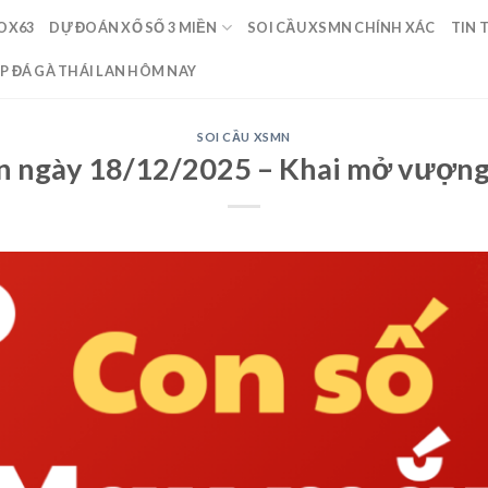
OX63
DỰ ĐOÁN XỔ SỐ 3 MIỀN
SOI CẦU XSMN CHÍNH XÁC
TIN 
P ĐÁ GÀ THÁI LAN HÔM NAY
SOI CẦU XSMN
 ngày 18/12/2025 – Khai mở vượng 