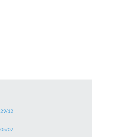
 29/12
 05/07