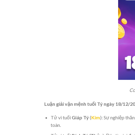
Co
Luận giải vận mệnh tuổi Tý ngày 18/12/2
Tử vi tuổi
Giáp Tý
(
Kim
): Sự nghiệp thă
toàn.