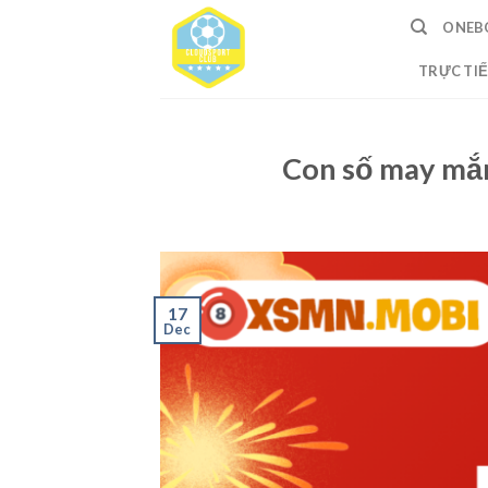
Skip
ONEB
to
content
TRỰC TIẾ
Con số may mắn
17
Dec