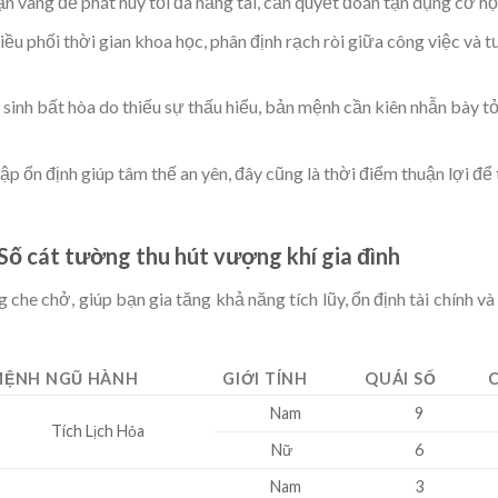
đoạn vàng để phát huy tối đa năng tài, cần quyết đoán tận dụng cơ h
iều phối thời gian khoa học, phân định rạch ròi giữa công việc và 
y sinh bất hòa do thiếu sự thấu hiểu, bản mệnh cần kiên nhẫn bày t
hập ổn định giúp tâm thế an yên, đây cũng là thời điểm thuận lợi 
Số cát tường thu hút vượng khí gia đình
che chở, giúp bạn gia tăng khả năng tích lũy, ổn định tài chính và
MỆNH NGŨ HÀNH
GIỚI TÍNH
QUÁI SỐ
Nam
9
Tích Lịch Hỏa
Nữ
6
Nam
3