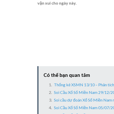
vận xui cho ngày này.
Có thể bạn quan tâm
Thống kê XSMN 13/10 – Phân tích
Soi Cầu Xổ Số Miền Nam 29/12/
Soi cầu dự đoán Xổ Số Miền Nam
Soi Cầu Xổ Số Miền Nam 05/07/