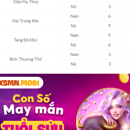
Giản Hạ Thủy
Nữ
3
Nam
6
Hải Trung Kim
Nữ
9
Nam
9
Tang Đố Mộc
Nữ
6
Nam
3
Bích Thượng Thổ
Nữ
3