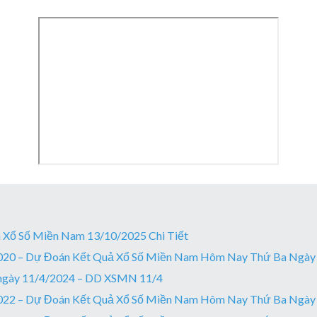
 Xổ Số Miền Nam 13/10/2025 Chi Tiết
2020 – Dự Đoán Kết Quả Xổ Số Miền Nam Hôm Nay Thứ Ba Ngày
 ngày 11/4/2024 – DD XSMN 11/4
2022 – Dự Đoán Kết Quả Xổ Số Miền Nam Hôm Nay Thứ Ba Ngày