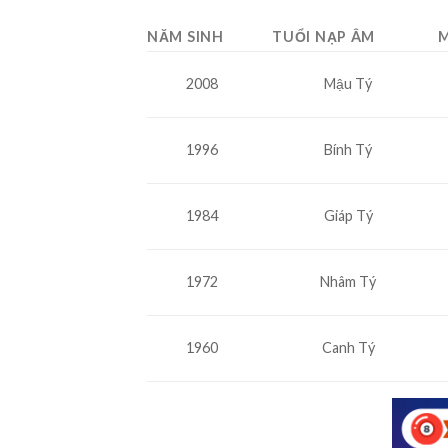
NĂM SINH
TUỔI NẠP ÂM
2008
Mậu Tý
1996
Bính Tý
1984
Giáp Tý
1972
Nhâm Tý
1960
Canh Tý