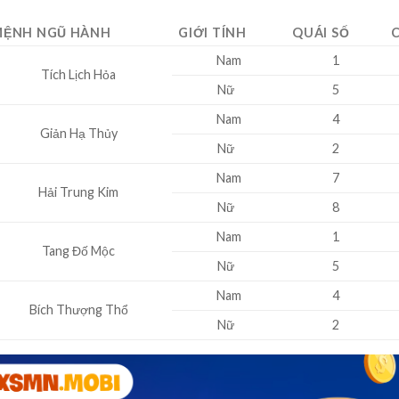
MỆNH NGŨ HÀNH
GIỚI TÍNH
QUÁI SỐ
Nam
1
Tích Lịch Hỏa
Nữ
5
Nam
4
Giản Hạ Thủy
Nữ
2
Nam
7
Hải Trung Kim
Nữ
8
Nam
1
Tang Đố Mộc
Nữ
5
Nam
4
Bích Thượng Thổ
Nữ
2