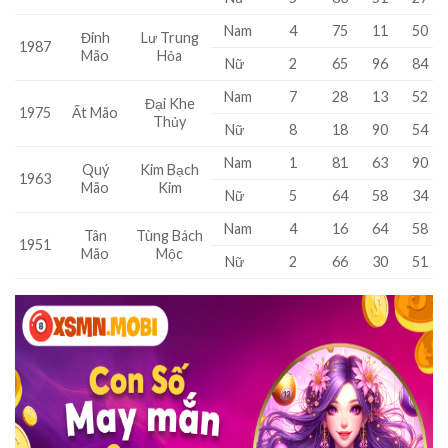
Nam
4
75
11
50
Đinh
Lư Trung
1987
Mão
Hỏa
Nữ
2
65
96
84
Nam
7
28
13
52
Đại Khe
1975
Ất Mão
Thủy
Nữ
8
18
90
54
Nam
1
81
63
90
Quý
Kim Bạch
1963
Mão
Kim
Nữ
5
64
58
34
Nam
4
16
64
58
Tân
Tùng Bách
1951
Mão
Mộc
Nữ
2
66
30
51