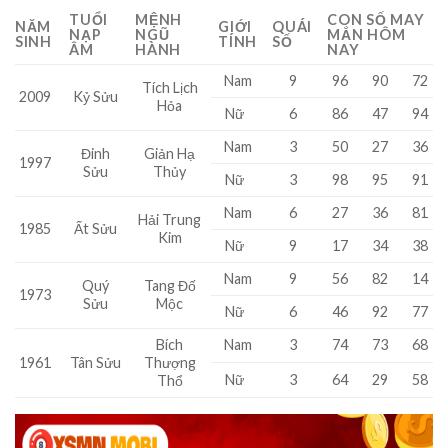
TUỔI
MỆNH
CON SỐ MAY
NĂM
GIỚI
QUÁI
NẠP
NGŨ
MẮN HÔM
SINH
TÍNH
SỐ
ÂM
HÀNH
NAY
Nam
9
96
90
72
Tích Lịch
2009
Kỷ Sửu
Hỏa
Nữ
6
86
47
94
Nam
3
50
27
36
Đinh
Giản Hạ
1997
Sửu
Thủy
Nữ
3
98
95
91
Nam
6
27
36
81
Hải Trung
1985
Ất Sửu
Kim
Nữ
9
17
34
38
Nam
9
56
82
14
Quý
Tang Đố
1973
Sửu
Mộc
Nữ
6
46
92
77
Bích
Nam
3
74
73
68
1961
Tân Sửu
Thượng
Nữ
3
64
29
58
Thổ