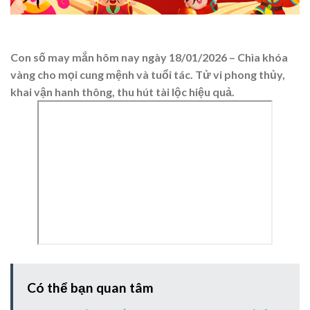
Con số may mắn hôm nay ngày 18/01/2026 – Chìa khóa
vàng cho mọi cung mệnh và tuổi tác. Tử vi phong thủy,
khai vận hanh thông, thu hút tài lộc hiệu quả.
Có thể bạn quan tâm