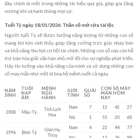
đây chính là một trong những tín hiệu quý giá, giúp gia tăng
vượng khí và hanh thông mọi sự.
Tuổi Tý ngày 18/01/2026: Thần số mở cửa tài lộc
Người tuổi Tý sẽ được hưởng năng lượng từ những con số
mang khí kim sinh thủy, giúp tăng cường trực giác nhạy bén
và khả năng thu hút cơ hội tài chính. Những con số này còn hỗ
trợ bạn hóa giải vận hạn nhỏ, mở lối cho sự nghiệp phát triển.
Hãy tin tưởng vào khả năng của mình và sử dụng những con
số may mắn như một lá bùa hộ mệnh suốt cả ngày.
TUỔI
MỆNH
CON SỐ MAY
NĂM
GIỚI
QUÁI
NẠP
NGŨ
MẮN HÔM
SINH
TÍNH
SỐ
ÂM
HÀNH
NAY
Nam
7
15
45
27
Tích Lịch
2008
Mậu Tý
Hỏa
Nữ
1
55
20
60
Nam
4
22
44
77
Giản Hạ
1996
Bính Tý
Thủy
Nữ
2
12
36
99