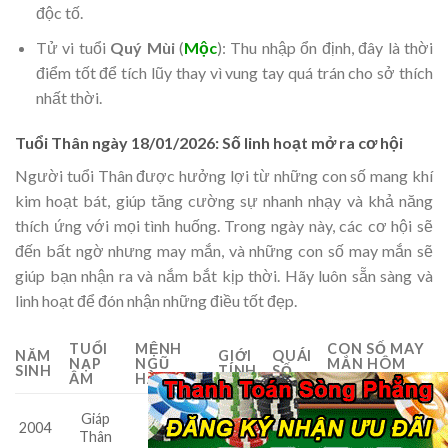
độc tố.
Tử vi tuổi
Quý Mùi
(
Mộc
): Thu nhập ổn định, đây là thời
điểm tốt để tích lũy thay vì vung tay quá trán cho sở thích
nhất thời.
Tuổi Thân ngày 18/01/2026: Số linh hoạt mở ra cơ hội
Người tuổi Thân được hưởng lợi từ những con số mang khí
kim hoạt bát, giúp tăng cường sự nhanh nhạy và khả năng
thích ứng với mọi tình huống. Trong ngày này, các cơ hội sẽ
đến bất ngờ nhưng may mắn, và những con số may mắn sẽ
giúp bạn nhận ra và nắm bắt kịp thời. Hãy luôn sẵn sàng và
linh hoạt để đón nhận những điều tốt đẹp.
TUỔI
MỆNH
CON SỐ MAY
NĂM
GIỚI
QUÁI
NẠP
NGŨ
MẮN HÔM
SINH
TÍNH
SỐ
ÂM
HÀNH
NAY
Tuyền
Nam
5
87
75
58
Giáp
Trung
2004
Thân
Nữ
1
96
93
87
Thủy