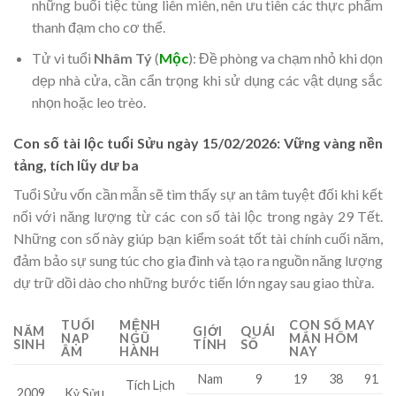
những buổi tiệc tùng liên miên, nên ưu tiên các thực phẩm
thanh đạm cho cơ thể.
Tử vi tuổi
Nhâm Tý
(
Mộc
): Đề phòng va chạm nhỏ khi dọn
dẹp nhà cửa, cần cẩn trọng khi sử dụng các vật dụng sắc
nhọn hoặc leo trèo.
Con số tài lộc tuổi Sửu ngày 15/02/2026: Vững vàng nền
tảng, tích lũy dư ba
Tuổi Sửu vốn cần mẫn sẽ tìm thấy sự an tâm tuyệt đối khi kết
nối với năng lượng từ các con số tài lộc trong ngày 29 Tết.
Những con số này giúp bạn kiểm soát tốt tài chính cuối năm,
đảm bảo sự sung túc cho gia đình và tạo ra nguồn năng lượng
dự trữ dồi dào cho những bước tiến lớn ngay sau giao thừa.
TUỔI
MỆNH
CON SỐ MAY
NĂM
GIỚI
QUÁI
NẠP
NGŨ
MẮN HÔM
SINH
TÍNH
SỐ
ÂM
HÀNH
NAY
Nam
9
19
38
91
Tích Lịch
2009
Kỷ Sửu