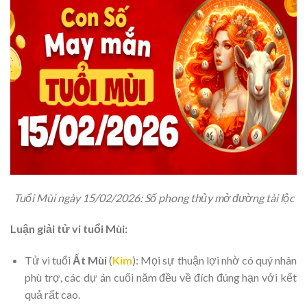
Tuổi Mùi ngày 15/02/2026: Số phong thủy mở đường tài lộc
Luận giải tử vi tuổi Mùi:
Tử vi tuổi
Ất Mùi
(
Kim
): Mọi sự thuận lợi nhờ có quý nhân
phù trợ, các dự án cuối năm đều về đích đúng hạn với kết
quả rất cao.