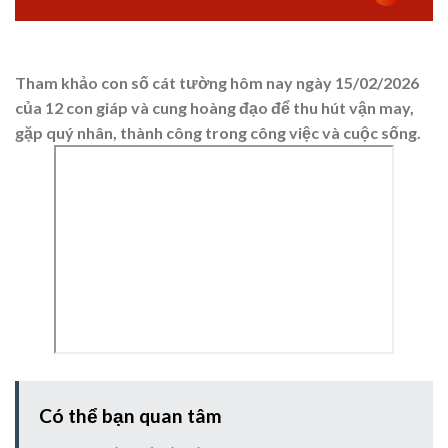
Tham khảo con số cát tường hôm nay ngày 15/02/2026
của 12 con giáp và cung hoàng đạo để thu hút vận may,
gặp quý nhân, thành công trong công việc và cuộc sống.
Có thể bạn quan tâm