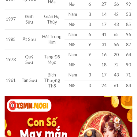
Hỏa
Nữ
6
27
36
99
Nam
3
14
42
53
Đinh
Giản Hạ
1997
Sửu
Thủy
Nữ
3
17
43
85
Nam
6
41
65
96
Hải Trung
1985
Ất Sửu
Kim
Nữ
9
31
56
82
Nam
9
16
20
64
Quý
Tang Đố
1973
Sửu
Mộc
Nữ
6
18
72
90
Bích
Nam
3
17
43
71
1961
Tân Sửu
Thượng
Nữ
3
24
61
84
Thổ