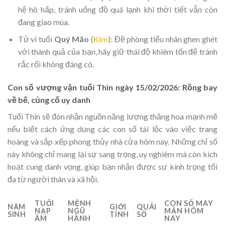
hệ hô hấp, tránh uống đồ quá lạnh khi thời tiết vẫn còn
đang giao mùa.
Tử vi tuổi
Quý Mão
(
Kim
): Đề phòng tiểu nhân ghen ghét
với thành quả của bạn, hãy giữ thái độ khiêm tốn để tránh
rắc rối không đáng có.
Con số vượng vận tuổi Thìn ngày 15/02/2026: Rồng bay
về bế, củng cố uy danh
Tuổi Thìn sẽ đón nhận nguồn năng lượng thăng hoa mạnh mẽ
nếu biết cách ứng dụng các con số tài lộc vào việc trang
hoàng và sắp xếp phong thủy nhà cửa hôm nay. Những chỉ số
này không chỉ mang lại sự sang trọng, uy nghiêm mà còn kích
hoạt cung danh vọng, giúp bạn nhận được sự kính trọng tối
đa từ người thân và xã hội.
TUỔI
MỆNH
CON SỐ MAY
NĂM
GIỚI
QUÁI
NẠP
NGŨ
MẮN HÔM
SINH
TÍNH
SỐ
ÂM
HÀNH
NAY