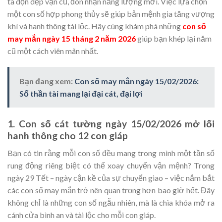
ta dọn dẹp vận cũ, đón nhận năng lượng mới. Việc lựa chọn
một con số hợp phong thủy sẽ giúp bản mệnh gia tăng vượng
khí và hanh thông tài lộc. Hãy cùng khám phá những
con số
may mắn ngày 15 tháng 2 năm 2026
giúp bạn khép lại năm
cũ một cách viên mãn nhất.
Bạn đang xem:
Con số may mắn ngày 15/02/2026:
Số thần tài mang lại đại cát, đại lợi
1. Con số cát tường ngày 15/02/2026 mở lối
hanh thông cho 12 con giáp
Bạn có tin rằng mỗi con số đều mang trong mình một tần số
rung động riêng biệt có thể xoay chuyển vận mệnh? Trong
ngày 29 Tết – ngày cận kề của sự chuyển giao – việc nắm bắt
các con số may mắn trở nên quan trọng hơn bao giờ hết. Đây
không chỉ là những con số ngẫu nhiên, mà là chìa khóa mở ra
cánh cửa bình an và tài lộc cho mỗi con giáp.