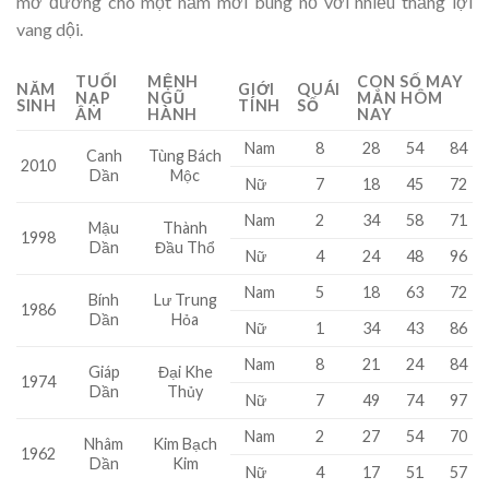
mở đường cho một năm mới bùng nổ với nhiều thắng lợi
vang dội.
TUỔI
MỆNH
CON SỐ MAY
NĂM
GIỚI
QUÁI
NẠP
NGŨ
MẮN HÔM
SINH
TÍNH
SỐ
ÂM
HÀNH
NAY
Nam
8
28
54
84
Canh
Tùng Bách
2010
Dần
Mộc
Nữ
7
18
45
72
Nam
2
34
58
71
Mậu
Thành
1998
Dần
Đầu Thổ
Nữ
4
24
48
96
Nam
5
18
63
72
Bính
Lư Trung
1986
Dần
Hỏa
Nữ
1
34
43
86
Nam
8
21
24
84
Giáp
Đại Khe
1974
Dần
Thủy
Nữ
7
49
74
97
Nam
2
27
54
70
Nhâm
Kim Bạch
1962
Dần
Kim
Nữ
4
17
51
57