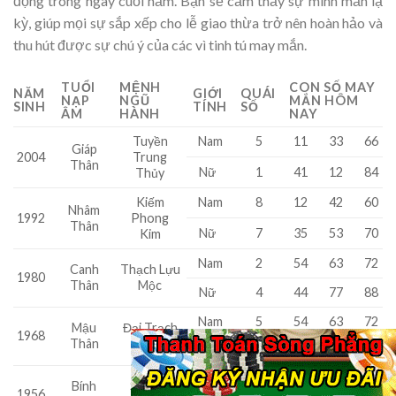
đọng trong ngày cuối năm. Bạn sẽ cảm thấy sự minh mẫn lạ
kỳ, giúp mọi sự sắp xếp cho lễ giao thừa trở nên hoàn hảo và
thu hút được sự chú ý của các vì tinh tú may mắn.
TUỔI
MỆNH
CON SỐ MAY
NĂM
GIỚI
QUÁI
NẠP
NGŨ
MẮN HÔM
SINH
TÍNH
SỐ
ÂM
HÀNH
NAY
Tuyền
Nam
5
11
33
66
Giáp
Trung
2004
Thân
Nữ
1
41
12
84
Thủy
Kiếm
Nam
8
12
42
60
Nhâm
1992
Phong
Thân
Nữ
7
35
53
70
Kim
Nam
2
54
63
72
Canh
Thạch Lựu
1980
Thân
Mộc
Nữ
4
44
77
88
Nam
5
54
63
72
Mậu
Đại Trạch
1968
Thân
Thổ
Nữ
1
44
57
88
Nam
8
27
36
63
Bính
Sơn Hạ
1956