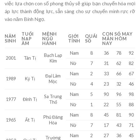
việc lựa chọn con số phong thủy sẽ giúp bạn chuyển hóa mọi
áp lực thành động lực, sẵn sàng cho sự chuyển mình rực rỡ
vào năm Bính Ngọ.
TUỔI
MỆNH
CON SỐ MAY
NĂM
GIỚI
QUÁI
NẠP
NGŨ
MẮN HÔM
SINH
TÍNH
SỐ
ÂM
HÀNH
NAY
Nam
8
36
78
92
Bạch Lạp
Tân Tị
2001
Kim
Nữ
7
31
62
82
Nam
2
33
66
67
Đại Lâm
1989
Kỷ Tị
Mộc
Nữ
4
23
32
46
Nam
5
90
96
98
Sa Trung
1977
Đinh Tị
Thổ
Nữ
1
22
55
88
Nam
8
45
81
90
Phú Đăng
1965
Ất Tị
Hỏa
Nữ
7
17
43
71
Nam
2
27
36
45
Trường