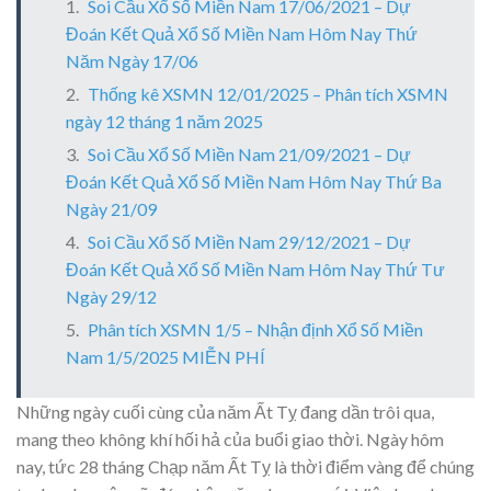
Soi Cầu Xổ Số Miền Nam 17/06/2021 – Dự
Đoán Kết Quả Xổ Số Miền Nam Hôm Nay Thứ
Năm Ngày 17/06
Thống kê XSMN 12/01/2025 – Phân tích XSMN
ngày 12 tháng 1 năm 2025
Soi Cầu Xổ Số Miền Nam 21/09/2021 – Dự
Đoán Kết Quả Xổ Số Miền Nam Hôm Nay Thứ Ba
Ngày 21/09
Soi Cầu Xổ Số Miền Nam 29/12/2021 – Dự
Đoán Kết Quả Xổ Số Miền Nam Hôm Nay Thứ Tư
Ngày 29/12
Phân tích XSMN 1/5 – Nhận định Xổ Số Miền
Nam 1/5/2025 MIỄN PHÍ
Những ngày cuối cùng của năm Ất Tỵ đang dần trôi qua,
mang theo không khí hối hả của buổi giao thời. Ngày hôm
nay, tức 28 tháng Chạp năm Ất Tỵ là thời điểm vàng để chúng