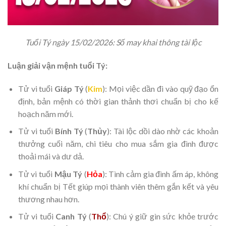
Tuổi Tý ngày 15/02/2026: Số may khai thông tài lộc
Luận giải vận mệnh tuổi Tý:
Tử vi tuổi
Giáp Tý
(
Kim
): Mọi việc dần đi vào quỹ đạo ổn
định, bản mệnh có thời gian thảnh thơi chuẩn bị cho kế
hoạch năm mới.
Tử vi tuổi
Bính Tý
(
Thủy
): Tài lộc dồi dào nhờ các khoản
thưởng cuối năm, chi tiêu cho mua sắm gia đình được
thoải mái và dư dả.
Tử vi tuổi
Mậu Tý
(
Hỏa
): Tình cảm gia đình ấm áp, không
khí chuẩn bị Tết giúp mọi thành viên thêm gắn kết và yêu
thương nhau hơn.
Tử vi tuổi
Canh Tý
(
Thổ
): Chú ý giữ gìn sức khỏe trước