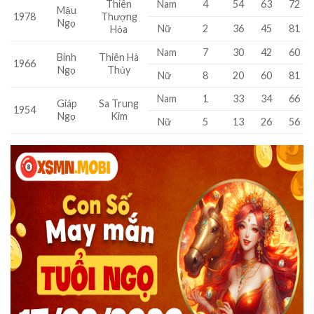
Thiên
Nam
4
54
63
72
Mậu
1978
Thượng
Ngọ
Nữ
2
36
45
81
Hỏa
Nam
7
30
42
60
Bính
Thiên Hà
1966
Ngọ
Thủy
Nữ
8
20
60
81
Nam
1
33
34
66
Giáp
Sa Trung
1954
Ngọ
Kim
Nữ
5
13
26
56