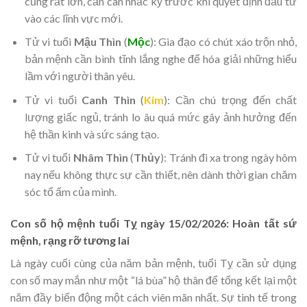
cũng rất lớn, cần cân nhắc kỹ trước khi quyết định đầu tư
vào các lĩnh vực mới.
Tử vi tuổi
Mậu Thìn
(
Mộc
): Gia đạo có chút xáo trộn nhỏ,
bản mệnh cần bình tĩnh lắng nghe để hóa giải những hiểu
lầm với người thân yêu.
Tử vi tuổi
Canh Thìn
(
Kim
): Cần chú trọng đến chất
lượng giấc ngủ, tránh lo âu quá mức gây ảnh hưởng đến
hệ thần kinh và sức sáng tạo.
Tử vi tuổi
Nhâm Thìn
(
Thủy
): Tránh đi xa trong ngày hôm
nay nếu không thực sự cần thiết, nên dành thời gian chăm
sóc tổ ấm của mình.
Con số hộ mệnh tuổi Tỵ ngày 15/02/2026: Hoàn tất sứ
mệnh, rạng rỡ tương lai
Là ngày cuối cùng của năm bản mệnh, tuổi Tỵ cần sử dụng
con số may mắn như một “lá bùa” hộ thân để tổng kết lại một
năm đầy biến động một cách viên mãn nhất. Sự tinh tế trong