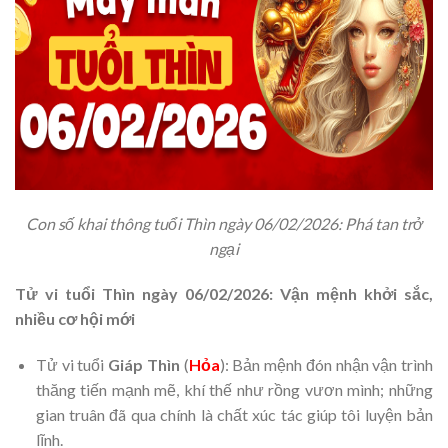
Con số khai thông tuổi Thìn ngày 06/02/2026: Phá tan trở
ngại
Tử vi tuổi Thìn ngày 06/02/2026: Vận mệnh khởi sắc,
nhiều cơ hội mới
Tử vi tuổi
Giáp Thìn
(
Hỏa
): Bản mệnh đón nhận vận trình
thăng tiến mạnh mẽ, khí thế như rồng vươn mình; những
gian truân đã qua chính là chất xúc tác giúp tôi luyện bản
lĩnh.