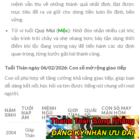
mệnh vẫn thu về những thành quả nhất định, đạt được
mục tiêu đề ra và giữ cho dòng tiền luôn ổn định, bền
vững.
Tử vi tuổi
Quý Mùi
(
Mộc
): Nhờ đón nhận nhiều cát khí,
vận trình trôi chảy và nhẹ nhàng hơn; hãy tận dụng thời
điểm khí lộc đang vượng này để tiến hành các dự định
quan trọng, từng bước gặt hái thành công.
Tuổi Thân ngày 06/02/2026: Con số mở rộng giao tiếp
Con số phù hợp sẽ tăng cường khả năng giao tiếp, giúp bạn
dễ dàng kết nối, học hỏi và tìm được tiếng nói chung với mọi
người.
TUỔI
MỆNH
CON SỐ MAY
NĂM
GIỚI
QUÁI
NẠP
NGŨ
MẮN HÔM
SINH
TÍNH
SỐ
ÂM
HÀNH
NAY
Tuyền
Nam
5
22
55
88
Giáp
Trung
2004
Thân
Nữ
1
69
78
93
Thủy