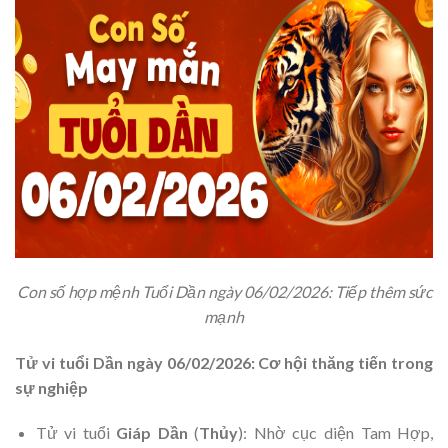
Con số hợp mệnh Tuổi Dần ngày 06/02/2026: Tiếp thêm sức
mạnh
Tử vi tuổi Dần ngày 06/02/2026: Cơ hội thăng tiến trong
sự nghiệp
Tử vi tuổi
Giáp Dần
(
Thủy
): Nhờ cục diện Tam Hợp,