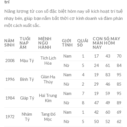
trí
Năng lượng từ con số đặc biệt hôm nay sẽ kích hoạt trí tuệ
nhạy bén, giúp bạn nắm bắt thời cơ kinh doanh và đàm phán
một cách xuất sắc.
TUỔI
MỆNH
CON SỐ MAY
NĂM
GIỚI
QUÁI
NẠP
NGŨ
MẮN HÔM
SINH
TÍNH
SỐ
ÂM
HÀNH
NAY
Nam
1
17
43
70
Tích Lịch
2008
Mậu Tý
Hỏa
Nữ
5
24
61
84
Nam
4
19
83
95
Giản Hạ
1996
Bính Tý
Thủy
Nữ
2
29
46
85
Nam
7
19
59
95
Hải Trung
1984
Giáp Tý
Kim
Nữ
8
47
49
89
Nam
1
42
60
69
Nhâm
Tang Đố
1972
Tý
Mộc
Nữ
5
50
52
62