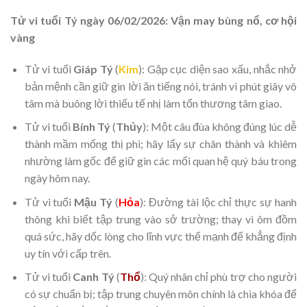
Tử vi tuổi Tý ngày 06/02/2026: Vận may bùng nổ, cơ hội
vàng
Tử vi tuổi
Giáp Tý
(
Kim
): Gặp cục diện sao xấu, nhắc nhở
bản mệnh cần giữ gìn lời ăn tiếng nói, tránh vì phút giây vô
tâm mà buông lời thiếu tế nhị làm tổn thương tâm giao.
Tử vi tuổi
Bính Tý
(
Thủy
): Một câu đùa không đúng lúc dễ
thành mầm mống thị phi; hãy lấy sự chân thành và khiêm
nhường làm gốc để giữ gìn các mối quan hệ quý báu trong
ngày hôm nay.
Tử vi tuổi
Mậu Tý
(
Hỏa
): Đường tài lộc chỉ thực sự hanh
thông khi biết tập trung vào sở trường; thay vì ôm đồm
quá sức, hãy dốc lòng cho lĩnh vực thế mạnh để khẳng định
uy tín với cấp trên.
Tử vi tuổi
Canh Tý
(
Thổ
): Quý nhân chỉ phù trợ cho người
có sự chuẩn bị; tập trung chuyên môn chính là chìa khóa để