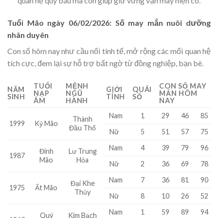
quan hệ quý báu mà còn giúp giữ vững vận may hiện có.
Tuổi Mão ngày 06/02/2026: Số may mắn nuôi dưỡng
nhân duyên
Con số hôm nay như cầu nối tinh tế, mở rộng các mối quan hệ
tích cực, đem lại sự hỗ trợ bất ngờ từ đồng nghiệp, bạn bè.
TUỔI
MỆNH
CON SỐ MAY
NĂM
GIỚI
QUÁI
NẠP
NGŨ
MẮN HÔM
SINH
TÍNH
SỐ
ÂM
HÀNH
NAY
Nam
1
29
46
85
Thành
1999
Kỷ Mão
Đầu Thổ
Nữ
5
51
57
75
Nam
4
39
79
96
Đinh
Lư Trung
1987
Mão
Hỏa
Nữ
2
36
69
78
Nam
7
36
81
90
Đại Khe
1975
Ất Mão
Thủy
Nữ
8
10
26
52
Nam
1
59
89
94
Quý
Kim Bạch