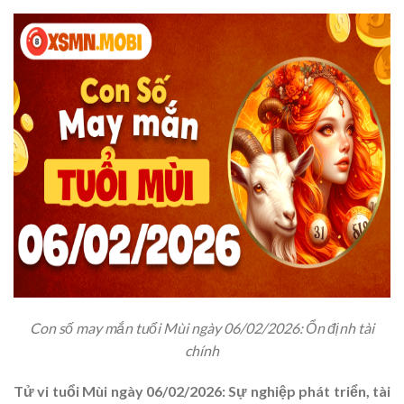
Con số may mắn tuổi Mùi ngày 06/02/2026: Ổn định tài
chính
Tử vi tuổi Mùi ngày 06/02/2026: Sự nghiệp phát triển, tài