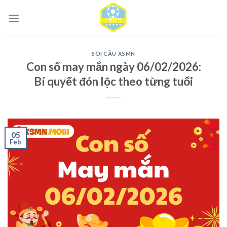
Skip
to
content
SOI CẦU XSMN
Con số may mắn ngày 06/02/2026:
Bí quyết đón lộc theo từng tuổi
05
Feb