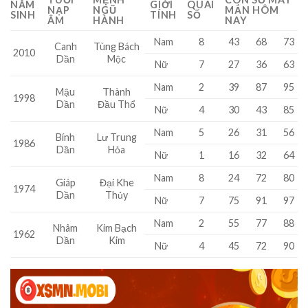
NĂM
GIỚI
QUÁI
NẠP
NGŨ
MẮN HÔM
SINH
TÍNH
SỐ
ÂM
HÀNH
NAY
Nam
8
43
68
73
Canh
Tùng Bách
2010
Dần
Mộc
Nữ
7
27
36
63
Nam
2
39
87
95
Mậu
Thành
1998
Dần
Đầu Thổ
Nữ
4
30
43
85
Nam
5
26
31
56
Bính
Lư Trung
1986
Dần
Hỏa
Nữ
1
16
32
64
Nam
8
24
72
80
Giáp
Đại Khe
1974
Dần
Thủy
Nữ
7
75
91
97
Nam
2
55
77
88
Nhâm
Kim Bạch
1962
Dần
Kim
Nữ
4
45
72
90