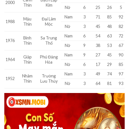
2000
Thìn
Kim
Nữ
6
25
26
5
Nam
3
71
85
92
Mậu
Đại Lâm
1988
Thìn
Mộc
Nữ
3
45
48
82
Nam
6
54
63
72
Bính
Sa Trung
1976
Thìn
Thổ
Nữ
9
38
53
67
Nam
9
27
45
90
Giáp
Phú Đăng
1964
Thìn
Hỏa
Nữ
6
17
29
85
Nam
3
49
74
97
Nhâm
Trường
1952
Thìn
Lưu Thủy
Nữ
3
64
81
93