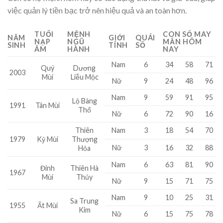
việc quản lý tiền bạc trở nên hiệu quả và an toàn hơn.
TUỔI
MỆNH
CON SỐ MAY
NĂM
GIỚI
QUÁI
NẠP
NGŨ
MẮN HÔM
SINH
TÍNH
SỐ
ÂM
HÀNH
NAY
Nam
6
34
58
71
Quý
Dương
2003
Mùi
Liễu Mộc
Nữ
9
24
48
96
Nam
9
59
91
95
Lộ Bàng
1991
Tân Mùi
Thổ
Nữ
6
72
90
16
Thiên
Nam
3
18
54
70
1979
Kỷ Mùi
Thượng
Nữ
3
16
32
88
Hỏa
Nam
6
63
81
90
Đinh
Thiên Hà
1967
Mùi
Thủy
Nữ
9
15
71
75
Nam
9
10
25
31
Sa Trung
1955
Ất Mùi
Kim
Nữ
6
15
75
78