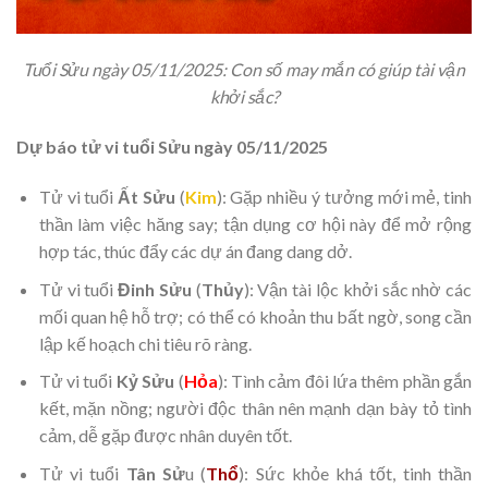
Tuổi Sửu ngày 05/11/2025: Con số may mắn có giúp tài vận
khởi sắc?
Dự báo tử vi tuổi Sửu ngày 05/11/2025
Tử vi tuổi
Ất Sửu
(
Kim
): Gặp nhiều ý tưởng mới mẻ, tinh
thần làm việc hăng say; tận dụng cơ hội này để mở rộng
hợp tác, thúc đẩy các dự án đang dang dở.
Tử vi tuổi
Đinh Sửu
(
Thủy
): Vận tài lộc khởi sắc nhờ các
mối quan hệ hỗ trợ; có thể có khoản thu bất ngờ, song cần
lập kế hoạch chi tiêu rõ ràng.
Tử vi tuổi
Kỷ Sửu
(
Hỏa
): Tình cảm đôi lứa thêm phần gắn
kết, mặn nồng; người độc thân nên mạnh dạn bày tỏ tình
cảm, dễ gặp được nhân duyên tốt.
Tử vi tuổi
Tân Sử
u (
Thổ
): Sức khỏe khá tốt, tinh thần