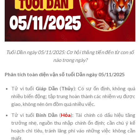
Tuổi Dần ngày 05/11/2025: Cơ hội thăng tiến đến từ con số
nào trong ngày?
Phân tích toàn diện vận số tuổi Dần ngày 05/11/2025
Tử vi tuổi
Giáp Dần
(
Thủy
): Có sự ổn định, không quá
nhiều biến động; tập trung hoàn thành các nhiệm vụ được
giao, không nên ôm đồm quá nhiều việc.
Tử vi tuổi
Bính Dần
(
Hỏa
): Tài chính có dấu hiệu tăng
trưởng nhẹ, nguồn thu nhập chính ổn định; cần chú ý kế
hoạch chi tiêu, tránh lãng phí vào những việc không cần
thiết.