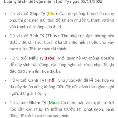
Luận giải chi tiết vận mệnh tuổi Tý ngày 05/11/2025
Tử vi tuổi
Giáp Tý
(
Kim
): Cần đề phòng tiểu nhân quấy
phá, thị phi; nên giữ thái độ khiêm nhường, tránh vướng
vào tranh cãi không cần thiết.
Tử vi tuổi
Bính Tý
(
Thủy
): Thu nhập ổn định nhưng nên
thắt chặt chi tiêu, tránh đầu tư mạo hiểm hoặc cho vay
mượn lớn để bảo toàn tài chính.
Tử vi tuổi
Mậu Tý
(
Hỏa
): Mối quan hệ vợ chồng, đôi lứa
dễ nảy sinh bất đồng; cần lắng nghe, nhường nhịn để gia
đạo được êm ấm, hòa thuận.
Tử vi tuổi
Canh Tý
(
Thổ
): Chú ý các vấn đề về tiêu hóa và
dạ dày do ăn uống không điều độ; nên dành thời gian nghỉ
ngơi, thư giãn hợp lý.
Tử vi tuổi
Nhâm Tý
(
Mộc
): Có điềm báo về thị phi từ lời
nói; cần cân nhắc kỹ lưỡng trước khi phát ngôn, hành
động để tránh rước họa vào thân.