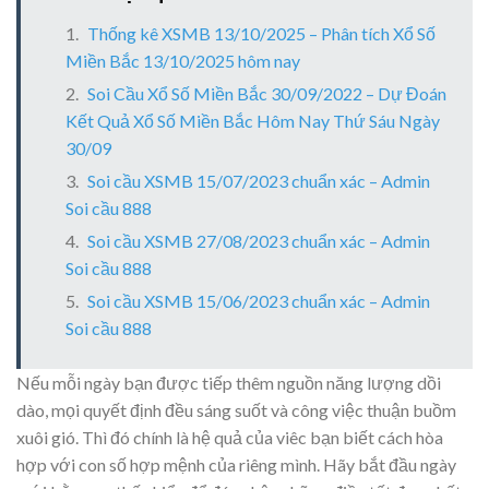
Thống kê XSMB 13/10/2025 – Phân tích Xổ Số
Miền Bắc 13/10/2025 hôm nay
Soi Cầu Xổ Số Miền Bắc 30/09/2022 – Dự Đoán
Kết Quả Xổ Số Miền Bắc Hôm Nay Thứ Sáu Ngày
30/09
Soi cầu XSMB 15/07/2023 chuẩn xác – Admin
Soi cầu 888
Soi cầu XSMB 27/08/2023 chuẩn xác – Admin
Soi cầu 888
Soi cầu XSMB 15/06/2023 chuẩn xác – Admin
Soi cầu 888
Nếu mỗi ngày bạn được tiếp thêm nguồn năng lượng dồi
dào, mọi quyết định đều sáng suốt và công việc thuận buồm
xuôi gió. Thì đó chính là hệ quả của viêc bạn biết cách hòa
hợp với con số hợp mệnh của riêng mình. Hãy bắt đầu ngày