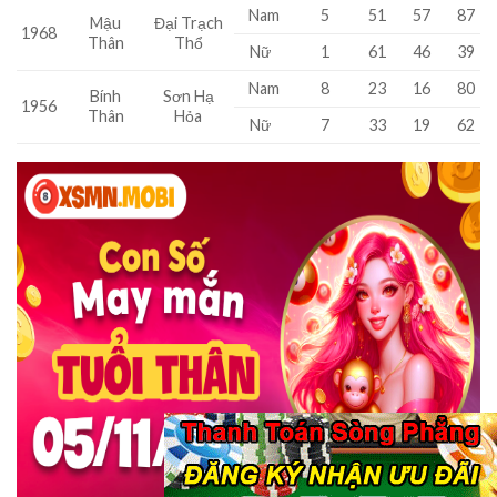
Nam
5
51
57
87
Mậu
Đại Trạch
1968
Thân
Thổ
Nữ
1
61
46
39
Nam
8
23
16
80
Bính
Sơn Hạ
1956
Thân
Hỏa
Nữ
7
33
19
62