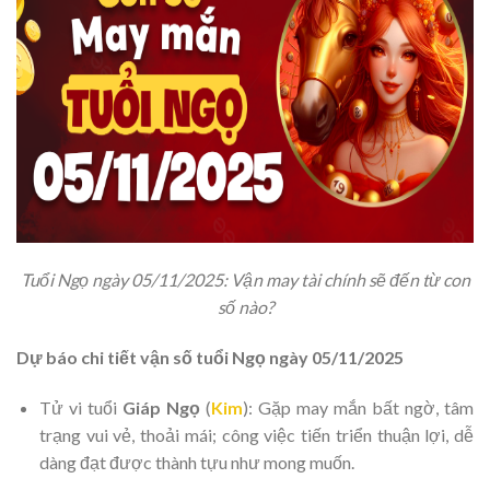
Tuổi Ngọ ngày 05/11/2025: Vận may tài chính sẽ đến từ con
số nào?
Dự báo chi tiết vận số tuổi Ngọ ngày 05/11/2025
Tử vi tuổi
Giáp Ngọ
(
Kim
): Gặp may mắn bất ngờ, tâm
trạng vui vẻ, thoải mái; công việc tiến triển thuận lợi, dễ
dàng đạt được thành tựu như mong muốn.