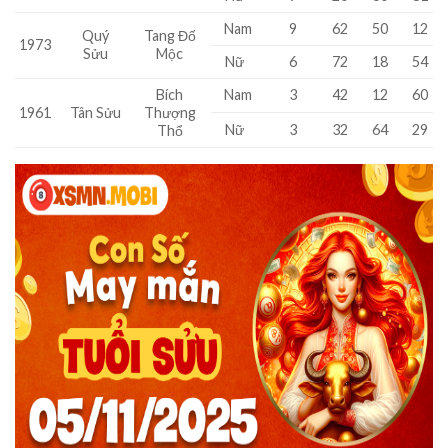
Nam
9
62
50
12
Quý
Tang Đố
1973
Sửu
Mộc
Nữ
6
72
18
54
Bích
Nam
3
42
12
60
1961
Tân Sửu
Thượng
Nữ
3
32
64
29
Thổ