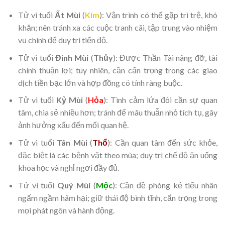
Tử vi tuổi
Ất Mùi
(
Kim
): Vận trình có thể gặp trì trệ, khó
khăn; nên tránh xa các cuộc tranh cãi, tập trung vào nhiệm
vụ chính để duy trì tiến độ.
Tử vi tuổi
Đinh Mùi
(
Thủy
): Được Thần Tài nâng đỡ, tài
chính thuận lợi; tuy nhiên, cần cẩn trọng trong các giao
dịch tiền bạc lớn và hợp đồng có tính ràng buộc.
Tử vi tuổi
Kỷ Mùi
(
Hỏa
): Tình cảm lứa đôi cần sự quan
tâm, chia sẻ nhiều hơn; tránh để mâu thuẫn nhỏ tích tụ, gây
ảnh hưởng xấu đến mối quan hệ.
Tử vi tuổi
Tân Mùi
(
Thổ
): Cần quan tâm đến sức khỏe,
đặc biệt là các bệnh vặt theo mùa; duy trì chế độ ăn uống
khoa học và nghỉ ngơi đầy đủ.
Tử vi tuổi
Quý Mùi
(
Mộc
): Cần đề phòng kẻ tiểu nhân
ngấm ngầm hãm hại; giữ thái độ bình tĩnh, cẩn trọng trong
mọi phát ngôn và hành động.