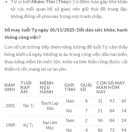
Tử vi tuổi
Nhâm Thìn
(
Thủy
): Có điềm báo gặp khó khăn
từ các mối quan hệ xã giao; nên giữ thái độ trung lập,
không đứng về phía nào trong mọi tranh chấp.
Số may tuổi Tỵ ngày 05/11/2025: Dồi dào sức khỏe, hanh
thông công việc?
Con số cát tường tiếp thêm năng lượng để tuổi Tỵ cảm thấy
hứng khởi cả ngày. Những lo âu trong công việc dần tan biến,
thay bằng niềm tin mới. Sức khỏe và tinh thần cũng được cải
thiện rõ rệt, mang lại sự an yên.
TUỔI
MỆNH
CON SỐ MAY
NĂM
GIỚI
QUÁI
NẠP
NGŨ
MẮN HÔM
SINH
TÍNH
SỐ
ÂM
HÀNH
NAY
Nam
8
31
93
69
Bạch Lạp
Tân Tị
2001
Kim
Nữ
7
21
84
54
Nam
2
96
84
24
Đại Lâm
1989
Kỷ Tị
Mộc
Nữ
4
86
73
94