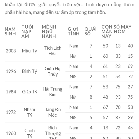
khăn lại được giải quyết trọn vẹn. Tình duyên cũng thêm
phần hài hòa, mang đến sự ấm áp trong tâm hồn.
TUỔI
MỆNH
CON SỐ MAY
NĂM
GIỚI
QUÁI
NẠP
NGŨ
MẮN HÔM
SINH
TÍNH
SỐ
ÂM
HÀNH
NAY
Nam
7
50
13
40
Tích Lịch
2008
Mậu Tý
Hỏa
Nữ
1
60
33
15
Nam
4
61
23
69
Giản Hạ
1996
Bính Tý
Thủy
Nữ
2
51
54
72
Nam
7
58
75
27
Hải Trung
1984
Giáp Tý
Kim
Nữ
8
48
93
75
Nam
1
67
70
53
Nhâm
Tang Đố
1972
Tý
Mộc
Nữ
5
57
87
39
Bích
Nam
4
18
72
45
Canh
1960
Thượng
Tý
Nữ
2
82
40
20
Thổ