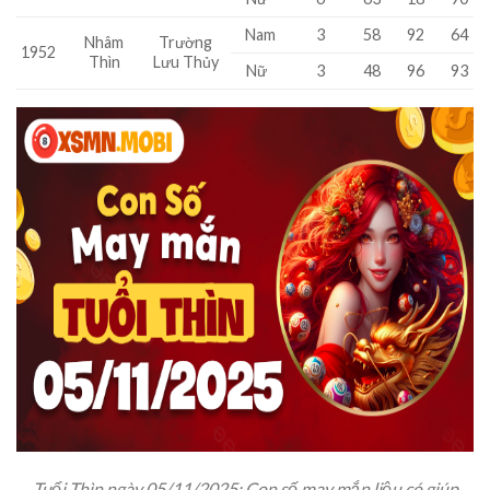
Nam
3
58
92
64
Nhâm
Trường
1952
Thìn
Lưu Thủy
Nữ
3
48
96
93
Tuổi Thìn ngày 05/11/2025: Con số may mắn liệu có giúp