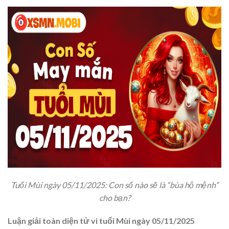
Tuổi Mùi ngày 05/11/2025: Con số nào sẽ là “bùa hộ mệnh”
cho bạn?
Luận giải toàn diện tử vi tuổi Mùi ngày 05/11/2025