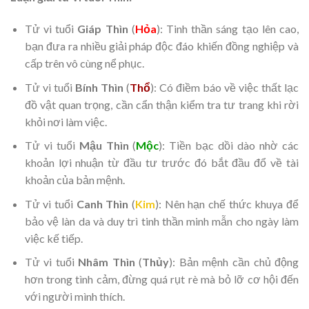
Tử vi tuổi
Giáp Thìn
(
Hỏa
): Tinh thần sáng tạo lên cao,
bạn đưa ra nhiều giải pháp độc đáo khiến đồng nghiệp và
cấp trên vô cùng nể phục.
Tử vi tuổi
Bính Thìn
(
Thổ
): Có điềm báo về việc thất lạc
đồ vật quan trọng, cần cẩn thận kiểm tra tư trang khi rời
khỏi nơi làm việc.
Tử vi tuổi
Mậu Thìn
(
Mộc
): Tiền bạc dồi dào nhờ các
khoản lợi nhuận từ đầu tư trước đó bắt đầu đổ về tài
khoản của bản mệnh.
Tử vi tuổi
Canh Thìn
(
Kim
): Nên hạn chế thức khuya để
bảo vệ làn da và duy trì tinh thần minh mẫn cho ngày làm
việc kế tiếp.
Tử vi tuổi
Nhâm Thìn
(
Thủy
): Bản mệnh cần chủ động
hơn trong tình cảm, đừng quá rụt rè mà bỏ lỡ cơ hội đến
với người mình thích.