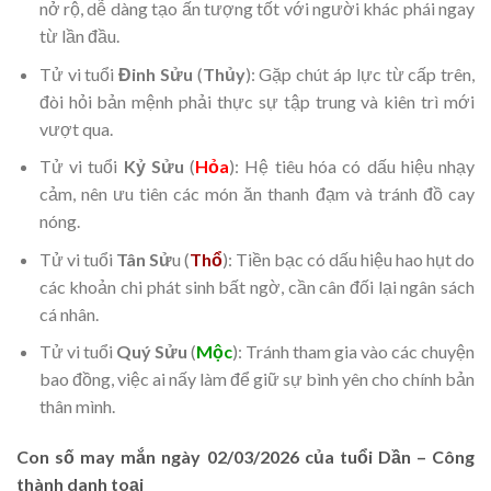
nở rộ, dễ dàng tạo ấn tượng tốt với người khác phái ngay
từ lần đầu.
Tử vi tuổi
Đinh Sửu
(
Thủy
): Gặp chút áp lực từ cấp trên,
đòi hỏi bản mệnh phải thực sự tập trung và kiên trì mới
vượt qua.
Tử vi tuổi
Kỷ Sửu
(
Hỏa
): Hệ tiêu hóa có dấu hiệu nhạy
cảm, nên ưu tiên các món ăn thanh đạm và tránh đồ cay
nóng.
Tử vi tuổi
Tân Sử
u (
Thổ
): Tiền bạc có dấu hiệu hao hụt do
các khoản chi phát sinh bất ngờ, cần cân đối lại ngân sách
cá nhân.
Tử vi tuổi
Quý Sửu
(
Mộc
): Tránh tham gia vào các chuyện
bao đồng, việc ai nấy làm để giữ sự bình yên cho chính bản
thân mình.
Con số may mắn ngày 02/03/2026 của tuổi Dần – Công
thành danh toại