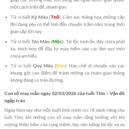
một cách triệt để, nhanh gọn.
Tử vi tuổi
Kỷ Mão
(
Thổ
): Cảm xúc thăng hoa, những cặp
đôi đang yêu có thể tính đến chuyện trăm năm trong thời
gian sắp tới này.
Tử vi tuổi
Tân Mão
(
Mộc
): Tài lộc bình ổn, đây chưa phải
lúc thích hợp để đầu tư mạo hiểm vào các lĩnh vực mới
chưa am hiểu.
Tử vi tuổi
Quý Mão
(
Kim
): Hạn chế di chuyển vào các
khung giờ cao điểm để tránh những va chạm giao thông
không đáng có trên đường.
Con số may mắn ngày 02/03/2026 của tuổi Thìn – Vận đỏ
ngập tràn
Ngày hôm nay như một buổi bình minh rực rỡ dành riêng cho
tuổi Thìn, khi những con số may mắn cộng hưởng với khí
vượng thiên bẩm của cung mệnh, tạo nên luồng tài lộc và uy