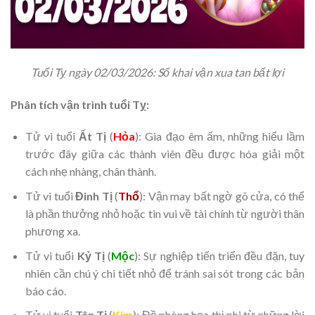
Tuổi Tỵ ngày 02/03/2026: Số khai vận xua tan bất lợi
Phân tích vận trình tuổi Tỵ:
Tử vi tuổi
Ất Tị
(
Hỏa
): Gia đạo êm ấm, những hiểu lầm
trước đây giữa các thành viên đều được hóa giải một
cách nhẹ nhàng, chân thành.
Tử vi tuổi
Đinh Tị
(
Thổ
): Vận may bất ngờ gõ cửa, có thể
là phần thưởng nhỏ hoặc tin vui về tài chính từ người thân
phương xa.
Tử vi tuổi
Kỷ Tị
(
Mộc
): Sự nghiệp tiến triển đều đặn, tuy
nhiên cần chú ý chi tiết nhỏ để tránh sai sót trong các bản
báo cáo.
Tử vi tuổi
Tân Tị
(
Kim
): Đề phòng họa thị phi từ những lời