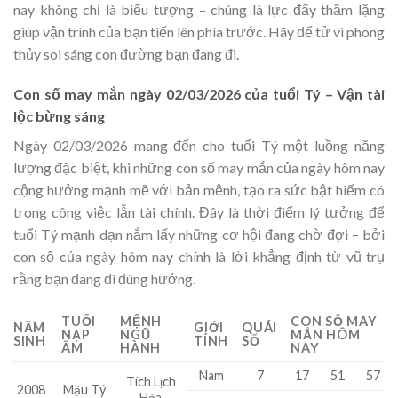
nay không chỉ là biểu tượng – chúng là lực đẩy thầm lặng
giúp vận trình của bạn tiến lên phía trước. Hãy để tử vi phong
thủy soi sáng con đường bạn đang đi.
Con số may mắn ngày 02/03/2026 của tuổi Tý – Vận tài
lộc bừng sáng
Ngày 02/03/2026 mang đến cho tuổi Tý một luồng năng
lượng đặc biệt, khi những con số may mắn của ngày hôm nay
cộng hưởng mạnh mẽ với bản mệnh, tạo ra sức bật hiếm có
trong công việc lẫn tài chính. Đây là thời điểm lý tưởng để
tuổi Tý mạnh dạn nắm lấy những cơ hội đang chờ đợi – bởi
con số của ngày hôm nay chính là lời khẳng định từ vũ trụ
rằng bạn đang đi đúng hướng.
TUỔI
MỆNH
CON SỐ MAY
NĂM
GIỚI
QUÁI
NẠP
NGŨ
MẮN HÔM
SINH
TÍNH
SỐ
ÂM
HÀNH
NAY
Nam
7
17
51
57
Tích Lịch
2008
Mậu Tý
Hỏa