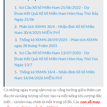
Soi Cầu Xổ Số Miền Nam 25/06/2022 – Dự
Đoán Kết Quả Xổ Số Miền Nam Hôm Nay Thứ Bảy
Ngày 25/06
Phân tích XSMN 30/4 – Nhận định Xổ Số Miền
Nam 30/4/2025 MIỄN PHÍ
Thống kê XSMN 28/09/2025 – Phân tích XSMN
ngày 28 tháng 9 năm 2025
Soi Cầu Xổ Số Miền Nam 13/07/2020 – Dự
Đoán Kết Quả Xổ Số Miền Nam Hôm Nay Thứ Hai
Ngày 13/7
Thống kê XSMN 14/4 – Nhận định Xổ Số Miền
Nam 14/04/2026 MIỄN PHÍ
Có những ngày trong năm mà sự cộng hưởng giữa thiên can
địa chi và năng lượng số học tạo ra một luồng khí vượng đặc
biệt – và hôm nay chính là một trong số đó. Các
con số may