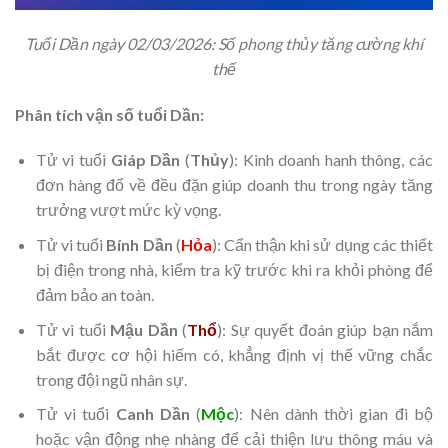
Tuổi Dần ngày 02/03/2026: Số phong thủy tăng cường khí
thế
Phân tích vận số tuổi Dần:
Tử vi tuổi
Giáp Dần
(
Thủy
): Kinh doanh hanh thông, các
đơn hàng đổ về đều đặn giúp doanh thu trong ngày tăng
trưởng vượt mức kỳ vọng.
Tử vi tuổi
Bính Dần
(
Hỏa
): Cẩn thận khi sử dụng các thiết
bị điện trong nhà, kiểm tra kỹ trước khi ra khỏi phòng để
đảm bảo an toàn.
Tử vi tuổi
Mậu Dần
(
Thổ
): Sự quyết đoán giúp bạn nắm
bắt được cơ hội hiếm có, khẳng định vị thế vững chắc
trong đội ngũ nhân sự.
Tử vi tuổi
Canh Dần
(
Mộc
): Nên dành thời gian đi bộ
hoặc vận động nhẹ nhàng để cải thiện lưu thông máu và