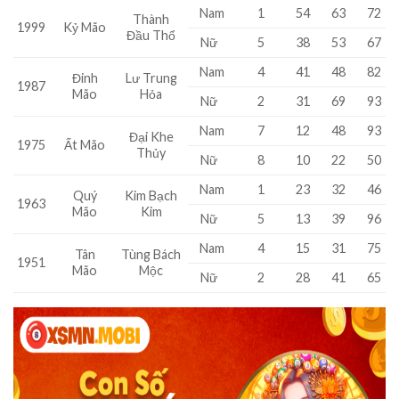
Nam
1
54
63
72
Thành
1999
Kỷ Mão
Đầu Thổ
Nữ
5
38
53
67
Nam
4
41
48
82
Đinh
Lư Trung
1987
Mão
Hỏa
Nữ
2
31
69
93
Nam
7
12
48
93
Đại Khe
1975
Ất Mão
Thủy
Nữ
8
10
22
50
Nam
1
23
32
46
Quý
Kim Bạch
1963
Mão
Kim
Nữ
5
13
39
96
Nam
4
15
31
75
Tân
Tùng Bách
1951
Mão
Mộc
Nữ
2
28
41
65