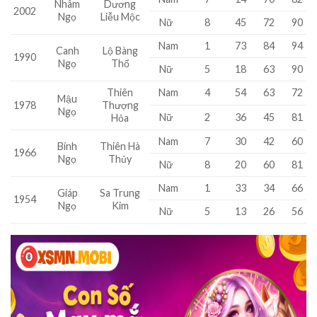
Nhâm
Dương
2002
Ngọ
Liễu Mộc
Nữ
8
45
72
90
Nam
1
73
84
94
Canh
Lộ Bàng
1990
Ngọ
Thổ
Nữ
5
18
63
90
Thiên
Nam
4
54
63
72
Mậu
1978
Thượng
Ngọ
Nữ
2
36
45
81
Hỏa
Nam
7
30
42
60
Bính
Thiên Hà
1966
Ngọ
Thủy
Nữ
8
20
60
81
Nam
1
33
34
66
Giáp
Sa Trung
1954
Ngọ
Kim
Nữ
5
13
26
56