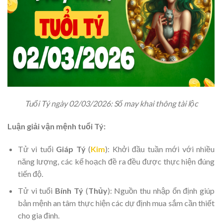
Tuổi Tý ngày 02/03/2026: Số may khai thông tài lộc
Luận giải vận mệnh tuổi Tý:
Tử vi tuổi
Giáp Tý
(
Kim
): Khởi đầu tuần mới với nhiều
năng lượng, các kế hoạch đề ra đều được thực hiện đúng
tiến độ.
Tử vi tuổi
Bính Tý
(
Thủy
): Nguồn thu nhập ổn định giúp
bản mệnh an tâm thực hiện các dự định mua sắm cần thiết
cho gia đình.