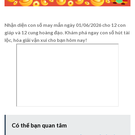
Nhận diện con số may mắn ngày 01/06/2026 cho 12 con
giáp và 12 cung hoàng đạo. Khám phá ngay con số hút tài
lộc, hóa giải vận xui cho bạn hôm nay!
Có thể bạn quan tâm