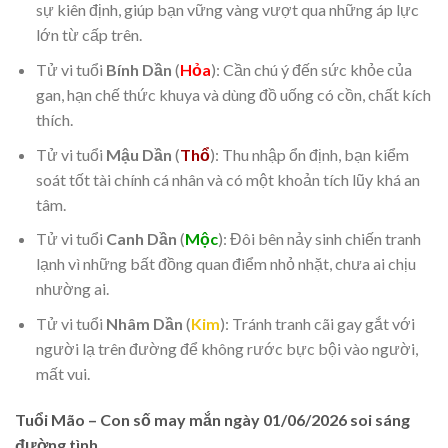
sự kiên định, giúp bạn vững vàng vượt qua những áp lực
lớn từ cấp trên.
Tử vi tuổi
Bính Dần
(
Hỏa
): Cần chú ý đến sức khỏe của
gan, hạn chế thức khuya và dùng đồ uống có cồn, chất kích
thích.
Tử vi tuổi
Mậu Dần
(
Thổ
): Thu nhập ổn định, bạn kiểm
soát tốt tài chính cá nhân và có một khoản tích lũy khá an
tâm.
Tử vi tuổi
Canh Dần
(
Mộc
): Đôi bên nảy sinh chiến tranh
lạnh vì những bất đồng quan điểm nhỏ nhặt, chưa ai chịu
nhường ai.
Tử vi tuổi
Nhâm Dần
(
Kim
): Tránh tranh cãi gay gắt với
người lạ trên đường để không rước bực bội vào người,
mất vui.
Tuổi Mão – Con số may mắn ngày 01/06/2026 soi sáng
đường tình