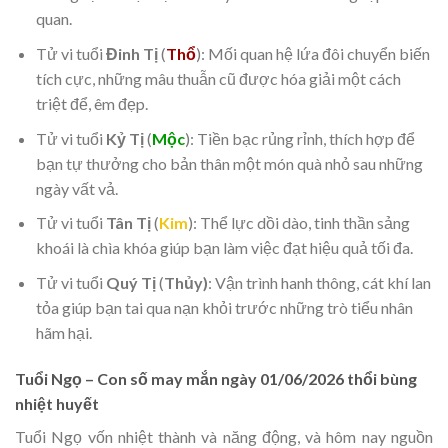
quan.
Tử vi tuổi
Đinh Tị
(
Thổ
): Mối quan hệ lứa đôi chuyển biến
tích cực, những mâu thuẫn cũ được hóa giải một cách
triệt để, êm đẹp.
Tử vi tuổi
Kỷ Tị
(
Mộc
): Tiền bạc rủng rỉnh, thích hợp để
bạn tự thưởng cho bản thân một món quà nhỏ sau những
ngày vất vả.
Tử vi tuổi
Tân Tị
(
Kim
): Thể lực dồi dào, tinh thần sảng
khoái là chìa khóa giúp bạn làm việc đạt hiệu quả tối đa.
Tử vi tuổi
Quý Tị
(
Thủy)
: Vận trình hanh thông, cát khí lan
tỏa giúp bạn tai qua nạn khỏi trước những trò tiểu nhân
hãm hại.
Tuổi Ngọ – Con số may mắn ngày 01/06/2026 thổi bùng
nhiệt huyết
Tuổi Ngọ vốn nhiệt thành và năng động, và hôm nay nguồn