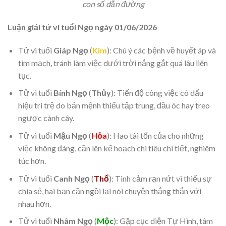
con số dẫn đường
Luận giải tử vi tuổi Ngọ ngày 01/06/2026
Tử vi tuổi
Giáp Ngọ
(
Kim
): Chú ý các bệnh về huyết áp và
tim mạch, tránh làm việc dưới trời nắng gắt quá lâu liên
tục.
Tử vi tuổi
Bính Ngọ
(
Thủy
): Tiến độ công việc có dấu
hiệu trì trệ do bản mệnh thiếu tập trung, đầu óc hay treo
ngược cành cây.
Tử vi tuổi
Mậu Ngọ
(
Hỏa
): Hao tài tốn của cho những
việc không đáng, cần lên kế hoạch chi tiêu chi tiết, nghiêm
túc hơn.
Tử vi tuổi
Canh Ngọ
(
Thổ
): Tình cảm rạn nứt vì thiếu sự
chia sẻ, hai bạn cần ngồi lại nói chuyện thẳng thắn với
nhau hơn.
Tử vi tuổi
Nhâm Ngọ
(
Mộc
): Gặp cục diện Tự Hình, tâm