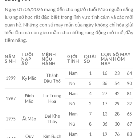
Ngày 01/06/2026 mang đến cho người tuổi Mão nguồn năng
lượng số học rất đặc biệt trong lĩnh vực tình cảm và các mối
quan hệ. Những con số may mắn của ngày không chỉ hóa giải
hiểu lầm mà còn gieo mầm cho những rung động mới mẻ, đầy
tiềm năng.
TUỔI
MỆNH
CON SỐ MAY
NĂM
GIỚI
QUÁI
NẠP
NGŨ
MẮN HÔM
SINH
TÍNH
SỐ
ÂM
HÀNH
NAY
Nam
1
16
23
64
Thành
1999
Kỷ Mão
Đầu Thổ
Nữ
5
36
54
90
Nam
4
27
42
81
Đinh
Lư Trung
1987
Mão
Hỏa
Nữ
2
17
29
32
Nam
7
13
28
65
Đại Khe
1975
Ất Mão
Thủy
Nữ
8
36
30
67
Nam
1
19
76
83
Quý
Kim Bạch