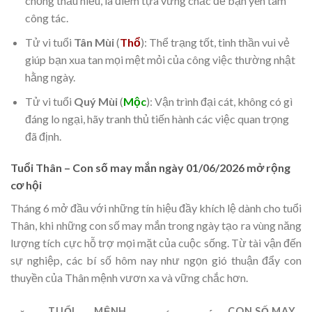
chồng thấu hiểu, là điểm tựa vững chắc để bạn yên tâm
công tác.
Tử vi tuổi
Tân Mùi
(
Thổ
): Thể trạng tốt, tinh thần vui vẻ
giúp bạn xua tan mọi mệt mỏi của công việc thường nhật
hằng ngày.
Tử vi tuổi
Quý Mùi
(
Mộc
): Vận trình đại cát, không có gì
đáng lo ngại, hãy tranh thủ tiến hành các việc quan trọng
đã định.
Tuổi Thân – Con số may mắn ngày 01/06/2026 mở rộng
cơ hội
Tháng 6 mở đầu với những tín hiệu đầy khích lệ dành cho tuổi
Thân, khi những con số may mắn trong ngày tạo ra vùng năng
lượng tích cực hỗ trợ mọi mặt của cuộc sống. Từ tài vận đến
sự nghiệp, các bí số hôm nay như ngọn gió thuận đẩy con
thuyền của Thân mệnh vươn xa và vững chắc hơn.
TUỔI
MỆNH
CON SỐ MAY