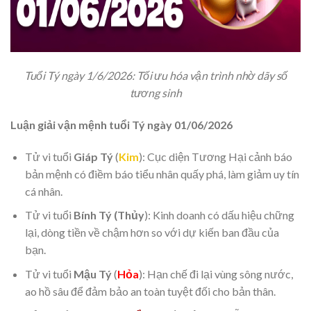
Tuổi Tý ngày 1/6/2026: Tối ưu hóa vận trình nhờ dãy số
tương sinh
Luận giải vận mệnh tuổi Tý ngày 01/06/2026
Tử vi tuổi
Giáp Tý
(
Kim
): Cục diện Tương Hại cảnh báo
bản mệnh có điềm báo tiểu nhân quấy phá, làm giảm uy tín
cá nhân.
Tử vi tuổi
Bính Tý
(Thủy
): Kinh doanh có dấu hiệu chững
lại, dòng tiền về chậm hơn so với dự kiến ban đầu của
bạn.
Tử vi tuổi
Mậu Tý
(
Hỏa
): Hạn chế đi lại vùng sông nước,
ao hồ sâu để đảm bảo an toàn tuyệt đối cho bản thân.