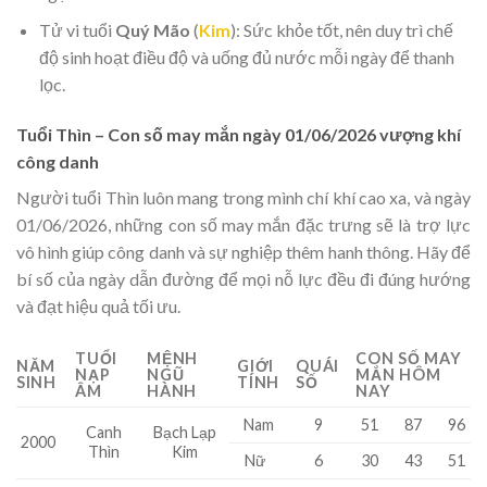
Tử vi tuổi
Quý Mão
(
Kim
): Sức khỏe tốt, nên duy trì chế
độ sinh hoạt điều độ và uống đủ nước mỗi ngày để thanh
lọc.
Tuổi Thìn – Con số may mắn ngày 01/06/2026 vượng khí
công danh
Người tuổi Thìn luôn mang trong mình chí khí cao xa, và ngày
01/06/2026, những con số may mắn đặc trưng sẽ là trợ lực
vô hình giúp công danh và sự nghiệp thêm hanh thông. Hãy để
bí số của ngày dẫn đường để mọi nỗ lực đều đi đúng hướng
và đạt hiệu quả tối ưu.
TUỔI
MỆNH
CON SỐ MAY
NĂM
GIỚI
QUÁI
NẠP
NGŨ
MẮN HÔM
SINH
TÍNH
SỐ
ÂM
HÀNH
NAY
Nam
9
51
87
96
Canh
Bạch Lạp
2000
Thìn
Kim
Nữ
6
30
43
51