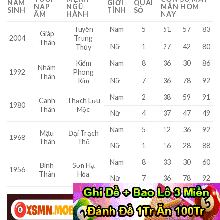
NĂM
GIỚI
QUÁI
NẠP
NGŨ
MẮN HÔM
SINH
TÍNH
SỐ
ÂM
HÀNH
NAY
Tuyền
Nam
5
51
57
83
Giáp
Trung
2004
Thân
Nữ
1
27
42
80
Thủy
Kiếm
Nam
8
36
30
86
Nhâm
1992
Phong
Thân
Nữ
7
36
78
92
Kim
Nam
2
38
59
91
Canh
Thạch Lựu
1980
Thân
Mộc
Nữ
4
37
47
49
Nam
5
12
36
92
Mậu
Đại Trạch
1968
Thân
Thổ
Nữ
1
16
28
88
Nam
8
33
30
60
Bính
Sơn Hạ
1956
Thân
Hỏa
Nữ
7
36
78
92