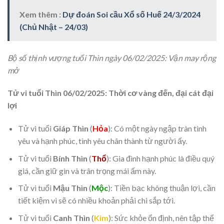
Xem thêm :
Dự đoán Soi cầu Xổ số Huế 24/3/2024
(Chủ Nhật – 24/03)
Bộ số thịnh vượng tuổi Thìn ngày 06/02/2025: Vận may rộng
mở
Tử vi tuổi Thìn 06/02/2025: Thời cơ vàng đến, đại cát đại
lợi
Tử vi tuổi
Giáp Thìn
(
Hỏa
): Có một ngày ngập tràn tình
yêu và hạnh phúc, tình yêu chân thành từ người ấy.
Tử vi tuổi
Bính Thìn
(
Thổ
): Gia đình hạnh phúc là điều quý
giá, cần giữ gìn và trân trọng mái ấm này.
Tử vi tuổi
Mậu Thìn
(
Mộc
): Tiền bạc không thuận lợi, cần
tiết kiệm vì sẽ có nhiều khoản phải chi sắp tới.
Tử vi tuổi
Canh Thìn
(
Kim
): Sức khỏe ổn định, nên tập thể