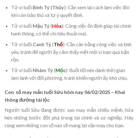
Tử vi tuổi
Bính Tý
(Thủy
): Cần xem lại cách làm việc đôi
khi còn bảo thủ và tự ý quyết định.
Tử vi tuổi
Mậu Tý
(
Hỏa
): Công việc ổn định giúp tài chính
hanh thông, có thể chi tiêu thoải mái.
Tử vi tuổi
Canh Tý
(
Thổ
): Cần cân bằng công việc và tình
yêu, tránh để người ấy cảm thấy mệt mỏi vì bạn quá bận
rộn.
Tử vi tuổi
Nhâm Tý
(
Mộc
): Buổi tối nên dành thời gian
làm lành với đối phương, tránh khiến người ấy khó chịu.
Con số may mắn tuổi Sửu hôm nay 06/02/2025 – Khai
thông đường tài lộc
Người tuổi Sửu đang được sao may mắn chiếu mệnh, hứa
hẹn những bước đột phá trong tài chính và sự nghiệp. Hãy
cùng xem những con số nào sẽ mang lại vận may cho bạn.