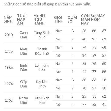
những con số đặc biệt sẽ giúp bạn thu hút may mắn.
TUỔI
MỆNH
CON SỐ MAY
NĂM
GIỚI
QUÁI
NẠP
NGŨ
MẮN HÔM
SINH
TÍNH
SỐ
ÂM
HÀNH
NAY
Nam
8
38
88
67
Canh
Tùng Bách
2010
Dần
Mộc
Nữ
7
48
93
69
Nam
2
74
73
68
Mậu
Thành
1998
Dần
Đầu Thổ
Nữ
4
84
39
57
Nam
5
35
76
60
Bính
Lư Trung
1986
Dần
Hỏa
Nữ
1
44
77
88
Nam
8
68
66
18
Giáp
Đại Khe
1974
Dần
Thủy
Nữ
7
78
57
30
Nam
2
25
31
62
Nhâm
Kim Bạch
1962
Dần
Kim
Nữ
4
77
35
41