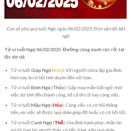
Con số phú quý tuổi Ngọ ngày 06/02/2025: Đón vận đỏ bất
ngờ
Tử vi tuổi Ngọ 06/02/2025: Đường công danh rực rỡ, tài
lộc dư dả
Tử vi tuổi
Giáp Ngọ
(
Kim
): Với người chưa lập gia đình,
hôm nay là cơ hội tình duyên đến với bạn.
Tử vi tuổi
Bính Ngọ
(
Thủy
): Gặp may mắn bất ngờ, mọi
việc dự tính đều thành công, kể cả thi cử hay công việc.
Tử vi tuổi
Mậu Ngọ
(
Hỏa
): Công việc có cơ hội thăng
tiến, xin việc sẽ được quý nhân giúp đỡ hoặc có cơ hội tốt.
Tử vi tuổi
Canh Ngọ
(
Thổ
): Gia đình hạnh phúc, nhận tin
vui từ bạn bè, người thân, có tiệc tùng, gặp quý nhân.