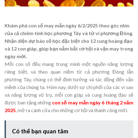
Khám phá con số may mắn ngày 6/2/2025 theo góc nhìn
của cả chiêm tinh học phương Tây và tử vi phương Đông.
Nhận diện dự báo số học đặc biệt cho 12 cung hoàng đạo
và 12 con giáp, giúp bạn nắm bắt cơ hội và vận may trong
ngày mới.
Mỗi con số đều mang trong mình một nguồn năng lượng
riêng biệt, và theo quan niệm từ cả phương Đông lẫn
phương Tây, chúng có thể định hướng và tác động đến vận
mệnh của chúng ta. Hôm nay, dưới sự chi phối của các vì sao
và năng lượng vũ trụ, mỗi con giáp và cung hoàng đạo sẽ
được ban tặng những
con số may mắn ngày 6 tháng 2 năm
2025
, mở ra cánh cửa cho những cơ hội và thành công mới.
Có thể bạn quan tâm