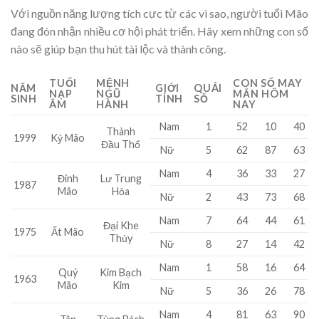
Với nguồn năng lượng tích cực từ các vì sao, người tuổi Mão
đang đón nhận nhiều cơ hội phát triển. Hãy xem những con số
nào sẽ giúp bạn thu hút tài lộc và thành công.
TUỔI
MỆNH
CON SỐ MAY
NĂM
GIỚI
QUÁI
NẠP
NGŨ
MẮN HÔM
SINH
TÍNH
SỐ
ÂM
HÀNH
NAY
Nam
1
52
10
40
Thành
1999
Kỷ Mão
Đầu Thổ
Nữ
5
62
87
63
Nam
4
36
33
27
Đinh
Lư Trung
1987
Mão
Hỏa
Nữ
2
43
73
68
Nam
7
64
44
61
Đại Khe
1975
Ất Mão
Thủy
Nữ
8
27
14
42
Nam
1
58
16
64
Quý
Kim Bạch
1963
Mão
Kim
Nữ
5
36
26
78
Nam
4
81
63
90