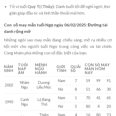
Tử vi tuổi
Quý Tị
(
Thủy)
: Dành buổi tối để nghỉ ngơi, thư
giãn giúp đầu óc và tinh thần thoải mái hơn.
Con số may mắn tuổi Ngọ ngày 06/02/2025: Đường tài
danh rộng mở
Những ngôi sao may mắn đang chiếu sáng, mở ra nhiều cơ
hội mới cho người tuổi Ngọ trong công việc và tài chính.
Cùng khám phá những con số đặc biệt của bạn.
TUỔI
MỆNH
CON SỐ MAY
NĂM
GIỚI
QUÁI
NẠP
NGŨ
MẮN HÔM
SINH
TÍNH
SỐ
ÂM
HÀNH
NAY
Nam
7
59
99
91
Nhâm
Dương
2002
Ngọ
Liễu Mộc
Nữ
8
51
66
30
Nam
1
70
41
65
Canh
Lộ Bàng
1990
Ngọ
Thổ
Nữ
5
80
4
20
Thiên
Nam
4
16
80
23