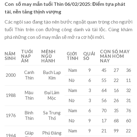
Con số may mắn tuổi Thìn 06/02/2025: Điểm tựa phát
tài, nền tảng thịnh vượng
Các ngôi sao đang tạo nên bước ngoặt quan trọng cho người
tuổi Thìn trên con đường công danh và tài lộc. Cùng khám
phá những con số may mắn sẽ mở ra cơ hội mới.
TUỔI
MỆNH
CON SỐ MAY
NĂM
GIỚI
QUÁI
NẠP
NGŨ
MẮN HÔM
SINH
TÍNH
SỐ
ÂM
HÀNH
NAY
Nam
9
45
27
36
Canh
Bạch Lạp
2000
Thìn
Kim
Nữ
6
55
22
11
Nam
3
64
16
32
Mậu
Đại Lâm
1988
Thìn
Mộc
Nữ
3
56
26
31
Nam
6
70
35
76
Bính
Sa Trung
1976
Thìn
Thổ
Nữ
9
17
68
60
Nam
9
21
99
22
Giáp
Phú Đăng
1964