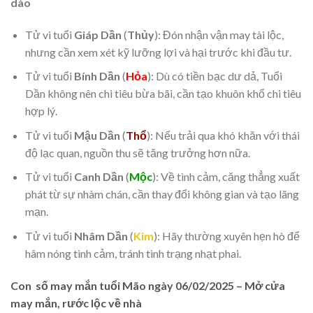
dào
Tử vi tuổi
Giáp Dần
(
Thủy
): Đón nhận vận may tài lộc,
nhưng cần xem xét kỹ lưỡng lợi và hại trước khi đầu tư.
Tử vi tuổi
Bính Dần
(
Hỏa
): Dù có tiền bạc dư dả, Tuổi
Dần không nên chi tiêu bừa bãi, cần tạo khuôn khổ chi tiêu
hợp lý.
Tử vi tuổi
Mậu Dần
(
Thổ
): Nếu trải qua khó khăn với thái
độ lạc quan, nguồn thu sẽ tăng trưởng hơn nữa.
Tử vi tuổi
Canh Dần
(
Mộc
): Về tình cảm, căng thẳng xuất
phát từ sự nhàm chán, cần thay đổi không gian và tạo lãng
mạn.
Tử vi tuổi
Nhâm Dần
(
Kim
): Hãy thường xuyên hẹn hò để
hâm nóng tình cảm, tránh tình trạng nhạt phai.
Con số may mắn tuổi Mão ngày 06/02/2025 – Mở cửa
may mắn, rước lộc về nhà