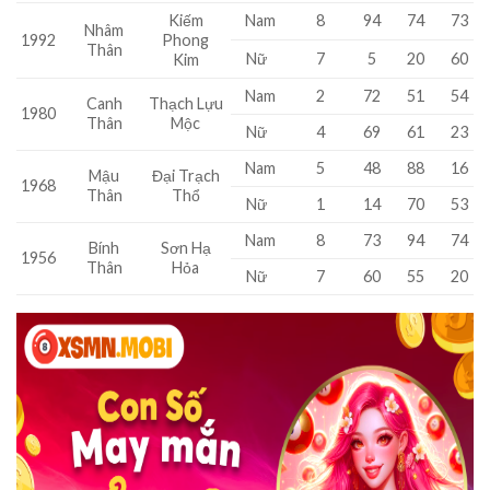
Kiếm
Nam
8
94
74
73
Nhâm
1992
Phong
Thân
Nữ
7
5
20
60
Kim
Nam
2
72
51
54
Canh
Thạch Lựu
1980
Thân
Mộc
Nữ
4
69
61
23
Nam
5
48
88
16
Mậu
Đại Trạch
1968
Thân
Thổ
Nữ
1
14
70
53
Nam
8
73
94
74
Bính
Sơn Hạ
1956
Thân
Hỏa
Nữ
7
60
55
20