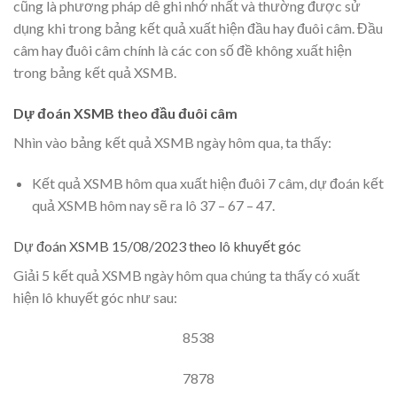
cũng là phương pháp dễ ghi nhớ nhất và thường được sử
dụng khi trong bảng kết quả xuất hiện đầu hay đuôi câm. Đầu
câm hay đuôi câm chính là các con số đề không xuất hiện
trong bảng kết quả XSMB.
Dự đoán XSMB theo đầu đuôi câm
Nhìn vào bảng kết quả XSMB ngày hôm qua, ta thấy:
Kết quả XSMB hôm qua xuất hiện đuôi 7 câm, dự đoán kết
quả XSMB hôm nay sẽ ra lô 37 – 67 – 47.
Dự đoán XSMB 15/08/2023 theo lô khuyết góc
Giải 5 kết quả XSMB ngày hôm qua chúng ta thấy có xuất
hiện lô khuyết góc như sau:
8538
7878