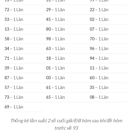
72
– 1 Lần
29
– 1 Lần
22
– 1 Lần
53
– 1 Lần
45
– 1 Lần
02
– 1 Lần
13
– 1 Lần
80
– 1 Lần
07
– 1 Lần
58
– 1 Lần
98
– 1 Lần
70
– 1 Lần
34
– 1 Lần
63
– 1 Lần
96
– 1 Lần
71
– 1 Lần
18
– 1 Lần
94
– 1 Lần
39
– 1 Lần
01
– 1 Lần
11
– 1 Lần
87
– 1 Lần
03
– 1 Lần
60
– 1 Lần
57
– 1 Lần
61
– 1 Lần
35
– 1 Lần
73
– 1 Lần
65
– 1 Lần
08
– 1 Lần
69
– 1 Lần
Thống kê tần suất 2 số cuối giải ĐB hôm sau khi đề hôm
trước về 93