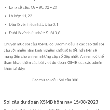
Lô ra cả cặp: 08 – 80, 02 – 20
Lô kép: 11, 22
Đầu lô về nhiều nhất: Đầu 0, 1
Đuôi lô về nhiều nhất: Đuôi 3, 8
Chuyên mục
soi cầu XSMB
có 3 admin đều là các cao thủ soi
cầu với nhiều năm kinh nghiệm chốt số lô đề, hứa hẹn sẽ
mang đến cho anh em những cặp số đẹp nhất. Anh em có thể
tham khảo thêm các bài viết dự đoán XSMB của các admin
khác tại đây:
Cao thủ soi cầu Soi cầu 888
Soi cầu dự đoán XSMB hôm nay
15/08/2023