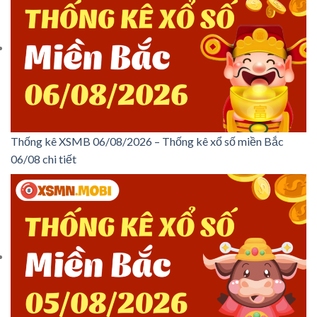
Thống kê XSMB 06/08/2026 – Thống kê xổ số miền Bắc
06/08 chi tiết