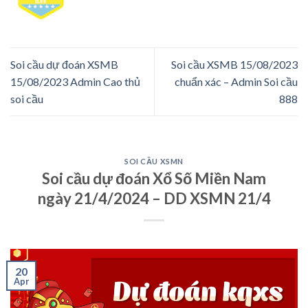
Soi cầu dự đoán XSMB
Soi cầu XSMB 15/08/2023
15/08/2023 Admin Cao thủ
chuẩn xác – Admin Soi cầu
soi cầu
888
SOI CẦU XSMN
Soi cầu dự đoán Xổ Số Miền Nam
ngày 21/4/2024 – DD XSMN 21/4
20
Apr