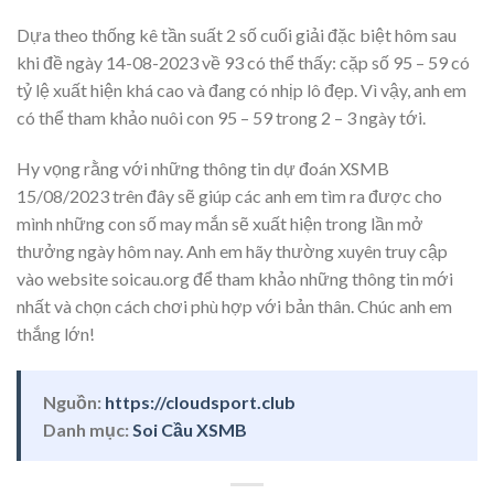
Dựa theo
thống kê tần suất 2 số cuối giải đặc biệt
hôm sau
khi đề ngày
14-08-2023
về 93 có thể thấy: cặp số 95 – 59 có
tỷ lệ xuất hiện khá cao và đang có nhịp lô đẹp. Vì vậy, anh em
có thể tham khảo nuôi con 95 – 59 trong 2 – 3 ngày tới.
Hy vọng rằng với những thông tin dự đoán XSMB
15/08/2023
trên đây sẽ giúp các anh em tìm ra được cho
mình những con số may mắn sẽ xuất hiện trong lần mở
thưởng ngày hôm nay. Anh em hãy thường xuyên truy cập
vào website soicau.org để tham khảo những thông tin mới
nhất và chọn cách chơi phù hợp với bản thân. Chúc anh em
thắng lớn!
Nguồn:
https://cloudsport.club
Danh mục:
Soi Cầu XSMB