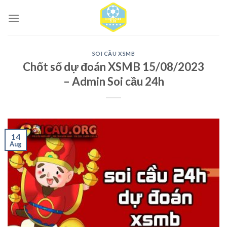
Skip
to
content
SOI CẦU XSMB
Chốt số dự đoán XSMB 15/08/2023
– Admin Soi cầu 24h
14
Aug