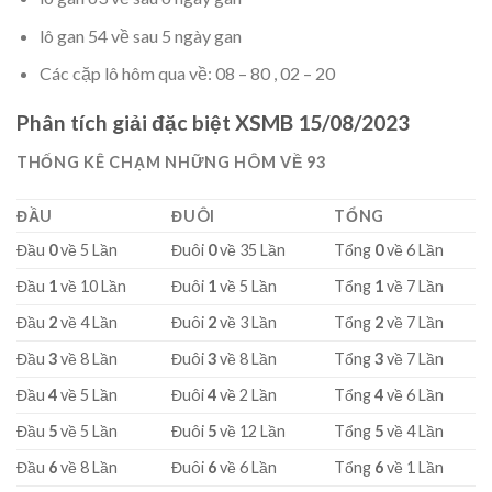
lô gan 54 về sau 5 ngày gan
Các cặp lô hôm qua về: 08 – 80 , 02 – 20
Phân tích giải đặc biệt XSMB
15/08/2023
THỐNG KÊ CHẠM NHỮNG HÔM VỀ 93
ĐẦU
ĐUÔI
TỔNG
Đầu
0
về 5 Lần
Đuôi
0
về 35 Lần
Tổng
0
về 6 Lần
Đầu
1
về 10 Lần
Đuôi
1
về 5 Lần
Tổng
1
về 7 Lần
Đầu
2
về 4 Lần
Đuôi
2
về 3 Lần
Tổng
2
về 7 Lần
Đầu
3
về 8 Lần
Đuôi
3
về 8 Lần
Tổng
3
về 7 Lần
Đầu
4
về 5 Lần
Đuôi
4
về 2 Lần
Tổng
4
về 6 Lần
Đầu
5
về 5 Lần
Đuôi
5
về 12 Lần
Tổng
5
về 4 Lần
Đầu
6
về 8 Lần
Đuôi
6
về 6 Lần
Tổng
6
về 1 Lần