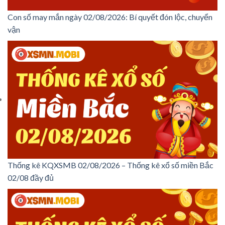
Con số may mắn ngày 02/08/2026: Bí quyết đón lộc, chuyển
vận
Thống kê KQXSMB 02/08/2026 – Thống kê xổ số miền Bắc
02/08 đầy đủ