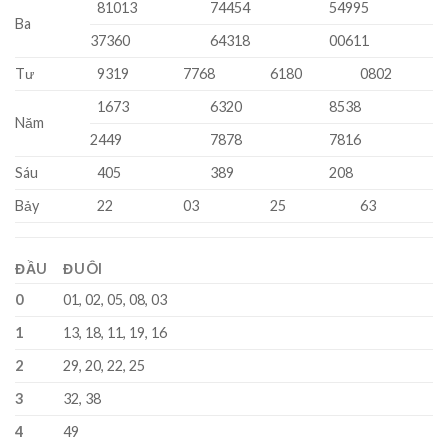
81013
74454
54995
Ba
37360
64318
00611
Tư
9319
7768
6180
0802
1673
6320
8538
Năm
2449
7878
7816
Sáu
405
389
208
Bảy
22
03
25
63
ĐẦU
ĐUÔI
0
01, 02, 05, 08, 03
1
13, 18, 11, 19, 16
2
29, 20, 22, 25
3
32, 38
4
49