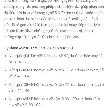
Dựa trên thống kê kết quả XSMB ngày hôm qua cùng với
việc áp dụng các phương pháp soi cầu hiện đại giúp phân tích
dữ liệu, kết hợp với công nghệ 5.0 để tìm ra thuật toán chuẩn
xác dự đoán được các cặp lô bạch thủ lô, những cặp lô tô
xiên, lô tô gan với tỷ lệ trúng cao cho kỳ quay tiếp theo. Mời
anh em tham khảo những dự đoán của chúng tôi, chọn ra
những cặp số may mắn để chơi trong hôm nay.
Dự đoán XSMB
15/08/2023
theo bạc nhớ
Kết quả giải đặc biệt hôm qua về 93, dự đoán hôm nay sẽ
ra lô 16 – 28.
Kết quả XSMB hôm qua về lô kép 11 , dự đoán hôm nay sẽ
về lô 48 – 84.
Kết quả XSMB hôm qua về lô kép 22 , dự đoán hôm nay sẽ
về lô 64 – 46.
Kết quả XSMB hôm qua về cặp lô 08 – 80, dự đoán hôm
nay sẽ về lô 90 – 09.