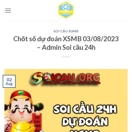
Skip
to
content
SOI CẦU XSMB
Chốt số dự đoán XSMB 03/08/2023
– Admin Soi cầu 24h
02
Aug