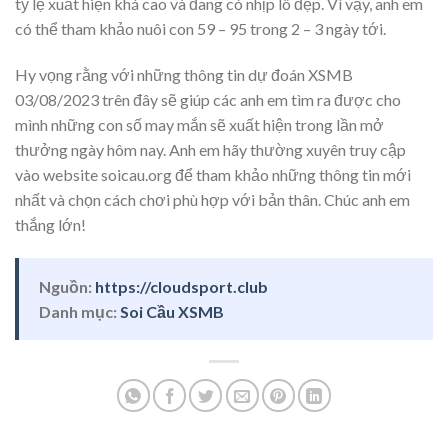
tỷ lệ xuất hiện khá cao và đang có nhịp lô đẹp. Vì vậy, anh em
có thể tham khảo nuôi con 59 – 95 trong 2 – 3 ngày tới.
Hy vọng rằng với những thông tin dự đoán XSMB
03/08/2023
trên đây sẽ giúp các anh em tìm ra được cho
mình những con số may mắn sẽ xuất hiện trong lần mở
thưởng ngày hôm nay. Anh em hãy thường xuyên truy cập
vào website soicau.org để tham khảo những thông tin mới
nhất và chọn cách chơi phù hợp với bản thân. Chúc anh em
thắng lớn!
Nguồn:
https://cloudsport.club
Danh mục:
Soi Cầu XSMB