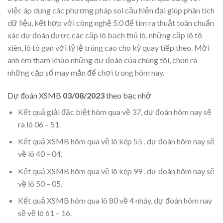
việc áp dụng các phương pháp soi cầu hiện đại giúp phân tích
dữ liệu, kết hợp với công nghệ 5.0 để tìm ra thuật toán chuẩn
xác dự đoán được các cặp lô bạch thủ lô, những cặp lô tô
xiên, lô tô gan với tỷ lệ trúng cao cho kỳ quay tiếp theo. Mời
anh em tham khảo những dự đoán của chúng tôi, chọn ra
những cặp số may mắn để chơi trong hôm nay.
Dự đoán XSMB
03/08/2023
theo bạc nhớ
Kết quả giải đặc biệt hôm qua về 37, dự đoán hôm nay sẽ
ra lô 06 – 51.
Kết quả XSMB hôm qua về lô kép 55 , dự đoán hôm nay sẽ
về lô 40 – 04.
Kết quả XSMB hôm qua về lô kép 99 , dự đoán hôm nay sẽ
về lô 50 – 05.
Kết quả XSMB hôm qua lô 80 về 4 nháy, dự đoán hôm nay
sẽ về lô 61 – 16.