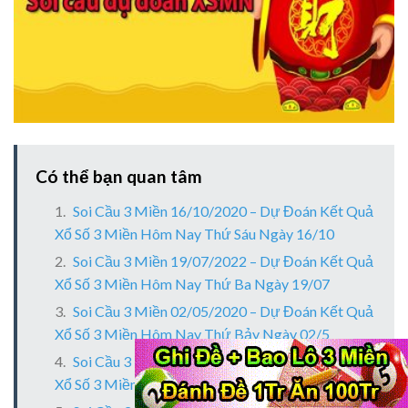
Có thể bạn quan tâm
Soi Cầu 3 Miền 16/10/2020 – Dự Đoán Kết Quả
Xổ Số 3 Miền Hôm Nay Thứ Sáu Ngày 16/10
Soi Cầu 3 Miền 19/07/2022 – Dự Đoán Kết Quả
Xổ Số 3 Miền Hôm Nay Thứ Ba Ngày 19/07
Soi Cầu 3 Miền 02/05/2020 – Dự Đoán Kết Quả
Xổ Số 3 Miền Hôm Nay Thứ Bảy Ngày 02/5
Soi Cầu 3 Miền 02/02/2022 – Dự Đoán Kết Quả
Xổ Số 3 Miền Hôm Nay Thứ Tư Ngày 02/02