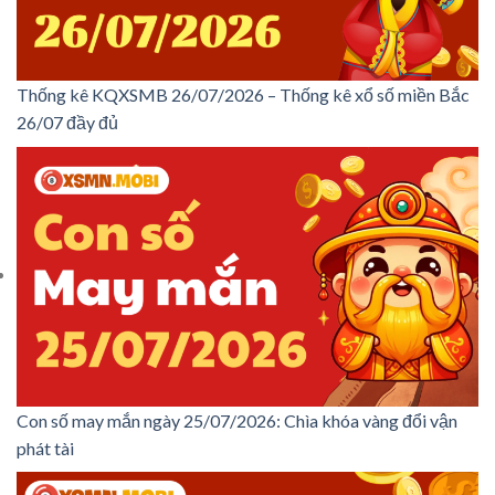
Thống kê KQXSMB 26/07/2026 – Thống kê xổ số miền Bắc
26/07 đầy đủ
Con số may mắn ngày 25/07/2026: Chìa khóa vàng đổi vận
phát tài