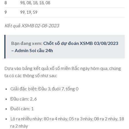
8
98, 08, 18, 18, 08
9
99, 19, 59
Kết quả XSMB
02-08-2023
Bạn đang xem:
Chốt số dự đoán XSMB 03/08/2023
– Admin Soi cầu 24h
Dựa vào bảng kết quả xổ số miền Bắc ngày hôm qua, chúng
ta có các thông số như sau:
Giải đặc biệt: Đầu 3, đuôi 7, tổng 0
Đầu câm: 2, 6
Đuôi câm: 1
Lô ra nhiều nháy: 80 ra 4 nháy, 05 ra 3 nháy, 08 ra 2 nháy, 18
ra 2 nháy