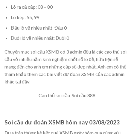
Lô ra cả cặp: 08 – 80
Lô kép: 55, 99
Đầu lô về nhiều nhất: Đầu 0
Đuôi lô về nhiều nhất: Đuôi 0
Chuyên mục
soi cầu XSMB
có 3 admin đều là các cao thủ soi
cầu với nhiều năm kinh nghiệm chốt số lô đề, hứa hẹn sẽ
mang đến cho anh em những cặp số đẹp nhất. Anh em có thể
tham khảo thêm các bài viết dự đoán XSMB của các admin
khác tại đây:
Cao thủ soi cầu Soi cầu 888
Soi cầu dự đoán XSMB hôm nay
03/08/2023
Dựa trên thống kê kết quả XSMB ngày hôm qua cùng với