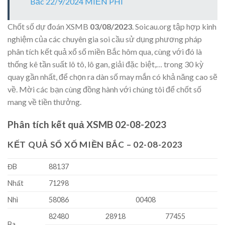
Bắc 22/9/2024 MIỄN PHÍ
Chốt số dự đoán XSMB
03/08/2023
.
Soicau.org
tập hợp kinh
nghiệm của các chuyên gia soi cầu sử dụng phương pháp
phân tích kết quả xổ số miền Bắc hôm qua, cùng với đó là
thống kê tần suất lô tô, lô gan, giải đặc biệt,… trong 30 kỳ
quay gần nhất, để chọn ra dàn số may mắn có khả năng cao sẽ
về. Mời các bạn cùng đồng hành với chúng tôi để chốt số
mang về tiền thưởng.
Phân tích kết quả XSMB
02-08-2023
KẾT QUẢ SỔ XỐ MIỀN BẮC – 02-08-2023
ĐB
88137
Nhất
71298
Nhì
58086
00408
82480
28918
77455
Ba