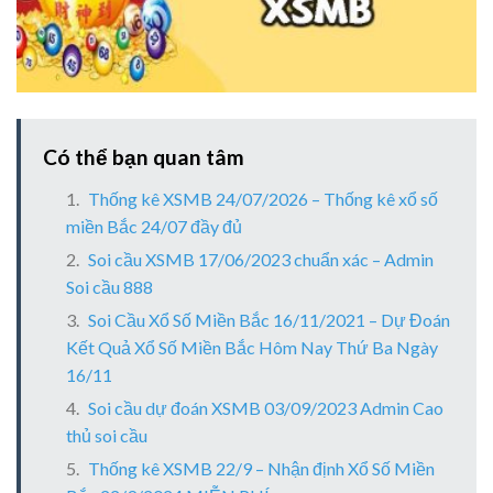
Có thể bạn quan tâm
Thống kê XSMB 24/07/2026 – Thống kê xổ số
miền Bắc 24/07 đầy đủ
Soi cầu XSMB 17/06/2023 chuẩn xác – Admin
Soi cầu 888
Soi Cầu Xổ Số Miền Bắc 16/11/2021 – Dự Đoán
Kết Quả Xổ Số Miền Bắc Hôm Nay Thứ Ba Ngày
16/11
Soi cầu dự đoán XSMB 03/09/2023 Admin Cao
thủ soi cầu
Thống kê XSMB 22/9 – Nhận định Xổ Số Miền