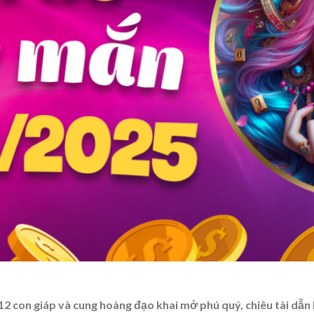
2 con giáp và cung hoàng đạo khai mở phú quý, chiêu tài dẫn 