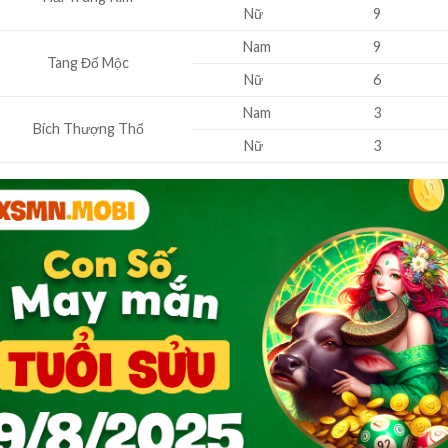
Nữ
9
Nam
9
Tang Đố Mộc
Nữ
6
Nam
3
Bích Thượng Thổ
Nữ
3