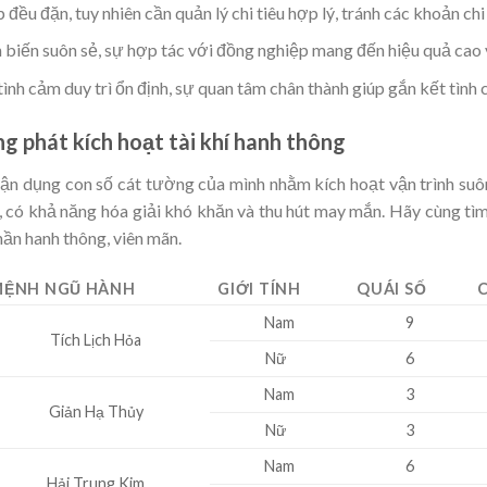
 đều đặn, tuy nhiên cần quản lý chi tiêu hợp lý, tránh các khoản chi
n biến suôn sẻ, sự hợp tác với đồng nghiệp mang đến hiệu quả cao 
tình cảm duy trì ổn định, sự quan tâm chân thành giúp gắn kết tình
 phát kích hoạt tài khí hanh thông
 tận dụng con số cát tường của mình nhằm kích hoạt vận trình su
 có khả năng hóa giải khó khăn và thu hút may mắn. Hãy cùng tìm
ần hanh thông, viên mãn.
MỆNH NGŨ HÀNH
GIỚI TÍNH
QUÁI SỐ
Nam
9
Tích Lịch Hỏa
Nữ
6
Nam
3
Giản Hạ Thủy
Nữ
3
Nam
6
Hải Trung Kim