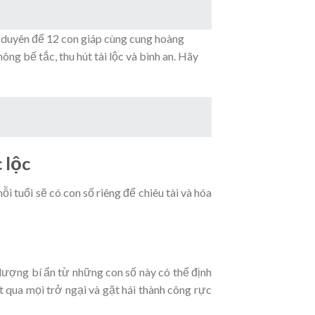
n duyên để 12 con giáp cùng cung hoàng
hông bế tắc, thu hút tài lộc và bình an. Hãy
 lộc
i tuổi sẽ có con số riêng để chiêu tài và hóa
lượng bí ẩn từ những con số này có thể định
qua mọi trở ngại và gặt hái thành công rực