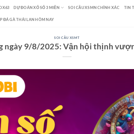
OX63
DỰ ĐOÁN XỔ SỐ 3 MIỀN
SOI CẦU XSMN CHÍNH XÁC
TIN 
P ĐÁ GÀ THÁI LAN HÔM NAY
SOI CẦU XSMT
ng ngày 9/8/2025: Vận hội thịnh vượn