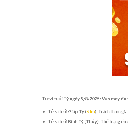
Tử vi tuổi Tý ngày 9/8/2025: Vận may đế
Tử vi tuổi
Giáp Tý
(
Kim
): Tránh tham gia
Tử vi tuổi
Bính Tý
(
Thủy
): Thể trạng ổn 