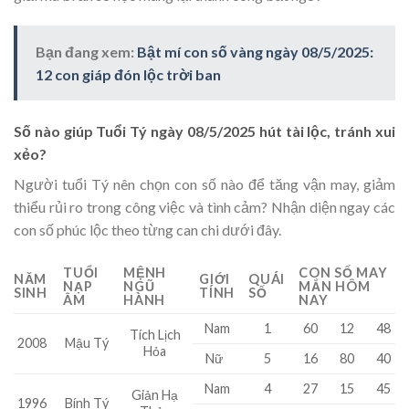
Bạn đang xem:
Bật mí con số vàng ngày 08/5/2025:
12 con giáp đón lộc trời ban
Số nào giúp Tuổi Tý ngày 08/5/2025 hút tài lộc, tránh xui
xẻo?
Người tuổi Tý nên chọn con số nào để tăng vận may, giảm
thiểu rủi ro trong công việc và tình cảm? Nhận diện ngay các
con số phúc lộc theo từng can chi dưới đây.
TUỔI
MỆNH
CON SỐ MAY
NĂM
GIỚI
QUÁI
NẠP
NGŨ
MẮN HÔM
SINH
TÍNH
SỐ
ÂM
HÀNH
NAY
Nam
1
60
12
48
Tích Lịch
2008
Mậu Tý
Hỏa
Nữ
5
16
80
40
Nam
4
27
15
45
Giản Hạ
1996
Bính Tý