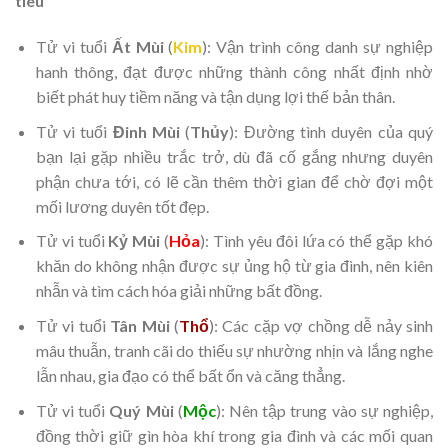
tiêu
Tử vi tuổi
Ất Mùi
(
Kim
): Vận trình công danh sự nghiệp
hanh thông, đạt được những thành công nhất định nhờ
biết phát huy tiềm năng và tận dụng lợi thế bản thân.
Tử vi tuổi
Đinh Mùi
(
Thủy
): Đường tình duyên của quý
bạn lại gặp nhiều trắc trở, dù đã cố gắng nhưng duyên
phận chưa tới, có lẽ cần thêm thời gian để chờ đợi một
mối lương duyên tốt đẹp.
Tử vi tuổi
Kỷ Mùi
(
Hỏa
): Tình yêu đôi lứa có thể gặp khó
khăn do không nhận được sự ủng hộ từ gia đình, nên kiên
nhẫn và tìm cách hóa giải những bất đồng.
Tử vi tuổi
Tân Mùi
(
Thổ
): Các cặp vợ chồng dễ nảy sinh
mâu thuẫn, tranh cãi do thiếu sự nhường nhịn và lắng nghe
lẫn nhau, gia đạo có thể bất ổn và căng thẳng.
Tử vi tuổi
Quý Mùi
(
Mộc
): Nên tập trung vào sự nghiệp,
đồng thời giữ gìn hòa khí trong gia đình và các mối quan