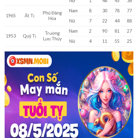
Nữ
1
48
45
36
Nam
8
30
78
77
Phú Đăng
1965
Ất Tị
Hỏa
Nữ
7
22
44
88
Nam
2
90
81
27
Trường
1953
Quý Tị
Lưu Thủy
Nữ
4
11
55
25