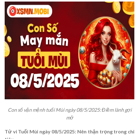
Con số vận mệnh tuổi Mùi ngày 08/5/2025: Điềm lành gợi
mở
Tử vi Tuổi Mùi ngày 08/5/2025: Nên thận trọng trong chi