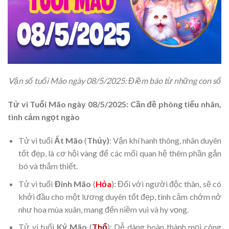
Vận số tuổi Mão ngày 08/5/2025: Điềm báo từ những con số
Tử vi Tuổi Mão ngày 08/5/2025: Cần đề phòng tiểu nhân,
tình cảm ngọt ngào
Tử vi tuổi
Ất Mão
(
Thủy)
: Vận khí hanh thông, nhân duyên
tốt đẹp, là cơ hội vàng để các mối quan hệ thêm phần gắn
bó và thắm thiết.
Tử vi tuổi
Đinh Mão
(
Hỏa
): Đối với người độc thân, sẽ có
khởi đầu cho một lương duyên tốt đẹp, tình cảm chớm nở
như hoa mùa xuân, mang đến niềm vui và hy vọng.
Tử vi tuổi
Kỷ Mão
(
Thổ
): Dễ dàng hoàn thành mọi công