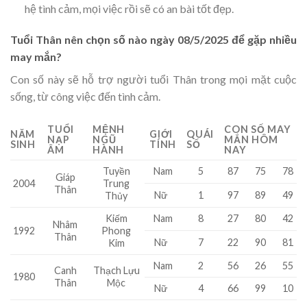
hệ tình cảm, mọi việc rồi sẽ có an bài tốt đẹp.
Tuổi Thân nên chọn số nào ngày 08/5/2025 để gặp nhiều
may mắn?
Con số này sẽ hỗ trợ người tuổi Thân trong mọi mặt cuộc
sống, từ công việc đến tình cảm.
TUỔI
MỆNH
CON SỐ MAY
NĂM
GIỚI
QUÁI
NẠP
NGŨ
MẮN HÔM
SINH
TÍNH
SỐ
ÂM
HÀNH
NAY
Tuyền
Nam
5
87
75
78
Giáp
Trung
2004
Thân
Nữ
1
97
89
49
Thủy
Kiếm
Nam
8
27
80
42
Nhâm
1992
Phong
Thân
Nữ
7
22
90
81
Kim
Nam
2
56
26
55
Canh
Thạch Lựu
1980
Thân
Mộc
Nữ
4
66
99
10