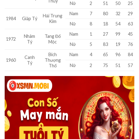
Thủy
Nữ
2
51
50
25
Nam
7
80
32
29
Hải Trung
1984
Giáp Tý
Kim
Nữ
8
18
54
63
Nam
1
27
99
45
Nhâm
Tang Đố
1972
Tý
Mộc
Nữ
5
83
19
76
Bích
Nam
4
65
96
84
Canh
1960
Thượng
Tý
Nữ
2
75
51
57
Thổ