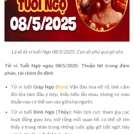
Lá số tử vi tuổi Ngọ 08/5/2025: Con số phú quý gõ cửa
Tử vi Tuổi Ngọ ngày 08/5/2025: Thuận lợi trong đàm
phán, tài chính ổn định
Tử vi tuổi
Giáp Ngọ
(
Kim
): Vận đào hoa nở rộ, tình cảm
đôi lứa tâm đầu ý hợp, thấu hiểu lẫn nhau, không có mâu
thuẫn nào có thể xen vào giữa hai người.
Tử vi tuổi
Bính Ngọ
(
Thủy
): Nên tích cực tham gia các
hoạt động giao lưu, mở rộng mối quan hệ, có thể sẽ tìm
thấy ý trung nhân trong những cuộc gặp gỡ bất ngờ, hãy