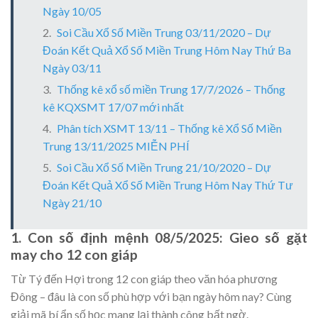
Ngày 10/05
Soi Cầu Xổ Số Miền Trung 03/11/2020 – Dự
Đoán Kết Quả Xổ Số Miền Trung Hôm Nay Thứ Ba
Ngày 03/11
Thống kê xổ số miền Trung 17/7/2026 – Thống
kê KQXSMT 17/07 mới nhất
Phân tích XSMT 13/11 – Thống kê Xổ Số Miền
Trung 13/11/2025 MIỄN PHÍ
Soi Cầu Xổ Số Miền Trung 21/10/2020 – Dự
Đoán Kết Quả Xổ Số Miền Trung Hôm Nay Thứ Tư
Ngày 21/10
1. Con số định mệnh 08/5/2025: Gieo số gặt
may cho 12 con giáp
Từ Tý đến Hợi trong 12 con giáp theo văn hóa phương
Đông – đâu là con số phù hợp với bạn ngày hôm nay? Cùng
giải mã bí ẩn số học mang lại thành công bất ngờ.