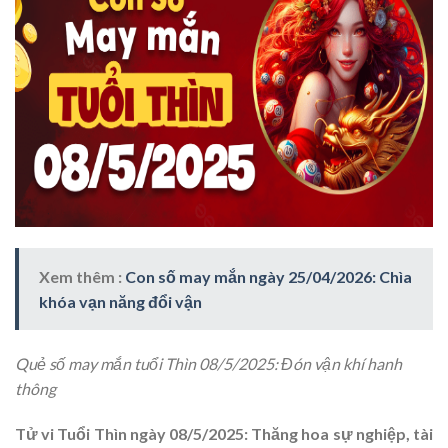
Xem thêm :
Con số may mắn ngày 25/04/2026: Chìa
khóa vạn năng đổi vận
Quẻ số may mắn tuổi Thìn 08/5/2025: Đón vận khí hanh
thông
Tử vi Tuổi Thìn ngày 08/5/2025: Thăng hoa sự nghiệp, tài